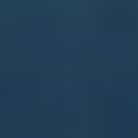
河南省洛阳市孟津县城关镇
0832-5900196
admin@cn-yihaogame.com
栏目导航
关于我们
服务优势
团队展示
新闻资讯
联系我们