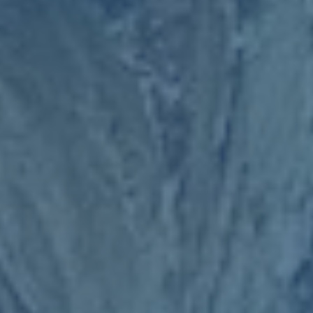
非稳赚不赔的财富工具世界杯赛场上冷门频出
强弱逆转屡见不鲜任何一家“世界杯竞猜官网官
方”平台都不可能改变这一本质因此真正成熟的
参与者会在两个层面建立自我保护机制其一是
资金层面的自律为整个世界杯周期设定一个明
确且可承受的总预算无论盈亏都不突破其二是
情绪层面的自控不会因为一场意外失利就盲目
加注更不会指望通过单场比赛“翻本”同时也要
明白所谓“研究数据看走势”只是增加了解比赛
和控制预期的手段而非打破概率规律的魔法理
性投注与安全平台相结合才是“世界杯竞猜官网
官方”概念背后真正值得被强调的价值