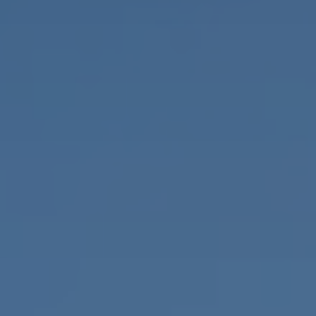
链接更代表了一个对公信力安全性和体验感的
共同期待如果缺乏这些前提再刺激的赛事也难
以带来真正安心的参与感
理解世界杯竞猜官网官方的真实含义
当人们提到“世界杯竞猜官网官方”时往往会习
惯性地把所有与世界杯相关的竞猜平台都归入
这个范畴其实需要先厘清几个概念首先真正意
义上的世界杯官网一般指国际足联或赛事主办
方搭建的官方网站提供赛程积分榜裁判信息技
术统计等服务这些内容偏资讯属性而非商业竞
猜入口其次各国地区会根据自身法律建立或许
可合规的竞猜平台有的是由官方授权有的是由
合规机构运营它们可能会在世界杯期间推出与
世界杯相关的竞猜玩法但并不等同于“国际足联
直属网站”因此当用户搜索世界杯竞猜官网官方
时更准确的理解是寻找在本地区法律框架下被
认可或授权的世界杯竞猜入口而不是盲目相信