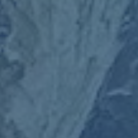
世界杯竞猜官网官方背后的行业发展趋势
从更长远的视角来看围绕世界杯而展开的线上
互动早已不局限于传统的结果竞猜很多数据可
视化工具即时战术分析平台以及社交讨论社区
也加入到用户体验链条之中未来当人们再提到
“世界杯竞猜官网官方”时可能不仅是指一个允
许下注的页面也可能包括一个汇集多源数据实
时资讯互动社群与合规竞猜入口的综合服务体
系在这个体系里用户既可以查看权威的赛事实