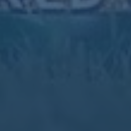
2026美加墨世界杯数据统计下载