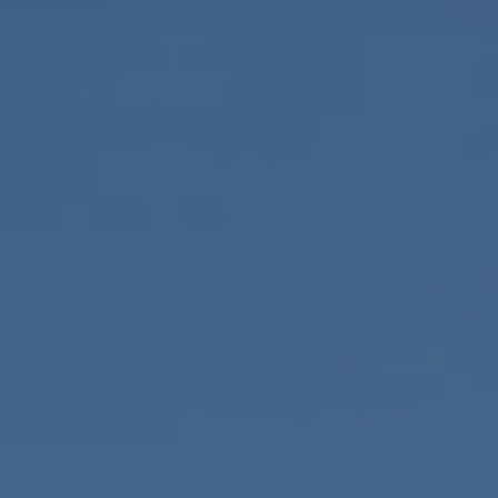
强队排名哪里看”的答案时，国内外主流体育资
讯网站和综合门户是最容易上手的入口。无论
是国内常见的综合体育平台，还是国外知名体
育媒体，它们在世界杯前后都会推出专题页
面，把复杂的数据和预测，整理成图表化、层
级化的强队实力榜，有的甚至会做出“夺冠第一
集团、冲冠第二集团、黑马候选”这样的结构，
让人一眼就能看懂。
这些平台的优势在于：信息整合能力强。它们
往往会同步参考国际足联排名、主流数据网站
模型、博彩公司赔率、权威评论员观点，然后
以新闻报道或深度专栏的形式，给出一个更接
近“共识”的强队排名版本。有些文章会用“当前
世界杯最被看好的10支球队”这一类标题，事
实上内容就是将多源信息整合后给出的强队
榜。想要了解“巴西、阿根廷、法国、英格兰、
西班牙等传统豪门在2026世界杯到底排在什么
位置”，以及“葡萄牙、荷兰、克罗地亚、摩洛