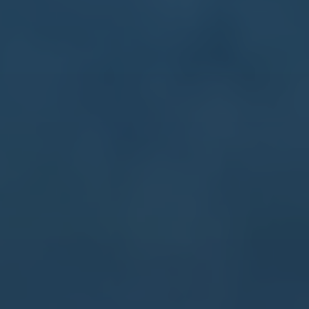
壹号娱乐网页版为用户提供了简单易用的登录方式，玩家可
以通过壹号娱乐官方网站方便地进入平台，享受多样化...
友情链接
友情链接
联系我们
河南省洛阳市孟津县城关镇