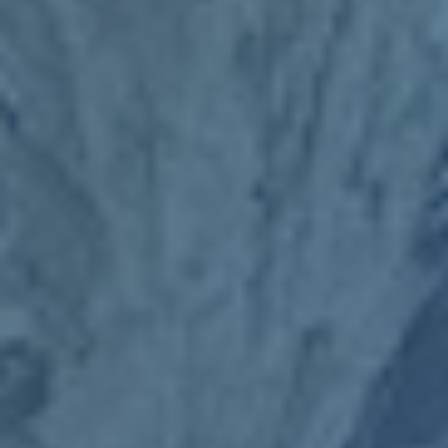
这种组合式使用方式，可以显著降低“被单一榜
单带节奏”的风险。比如，如果到了2026年，
多家平台都把法国、巴西、阿根廷仍然稳居第
一集团，而数据模型也给出它们很高的晋级概
率，那对你而言，它们就是名副其实的强队，
不管是否有偶尔的热身赛失利。如果某支球队
在世界排名不高、赔率偏高（被视为冷门），
但球迷社区和战术分析文章一致看好它的整体
风格适应当下世界杯趋势，那它就是值得特别
关注的潜在黑马。
如何高效检索 2026美加墨世界杯强队排名哪
里看的问题
既然渠道如此丰富，如何高效检索就变得重
要。实用的方法包括：在搜索关键词时加入
“2026”“世界杯”“夺冠概率”“实力分档”“强队排