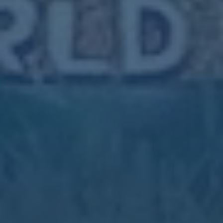
关于我们
服务优势
团队展示
新闻资讯
联系我们
热门新闻
世界杯下注软件热门
西媒-多名皇马球员向
安帅抱怨自己的位置
不舒服