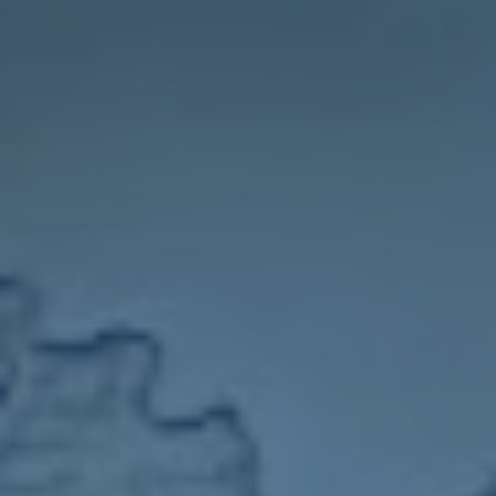
贴。
这些内容的特点是：主观色彩强、更新速度
快、观点碰撞激烈。你能在其中看到例如“为什
么有人认为英格兰是伪强队”“阿根廷在梅西后
时代还能否保持顶级强队位置”“非洲和亚洲球
队在48队时代的崛起”等很有针对性的讨论。
虽然这类排名没有“唯一正确答案”，但它传递
的信息，是一种“场外温度”。当你发现，数据
榜单把某队排在第四，但大多数球迷都认为它
只配第八，第五场热身赛被打爆后舆论风向又
急转直下，你就能从中感受到“纸面强队”和“心
理强队”之间的差别。
案例分析 从卡塔尔世界杯的强队榜反思排名使
用方式