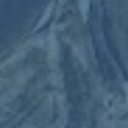
术成熟但缺乏明星光环的球队，也可能过度迷
信纸面阵容豪华的传统豪门。因此在面对
“2026美加墨世界杯强队排名”时，更合理的做
法是：把不同平台的排名拆开看。例如：