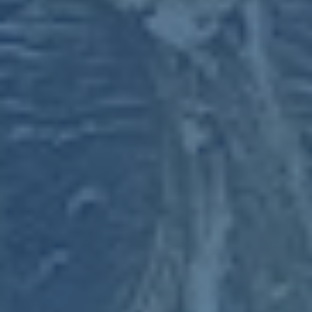
要正确使用“2026美加墨世界杯强队排名哪里
看”的各种渠道，最好的方式就是回顾上一届的
经验。以卡塔尔世界杯为例，开赛前，多数数
据模型和主流媒体的强队排名里，巴西、法
国、阿根廷常常包揽前三，英格兰、西班牙、
德国、葡萄牙分布在4到8名区间，这种“共识
榜”确实捕捉到了冠军和部分强队的整体方向。
但从细节上看，德国和西班牙的排名明显偏
高，而摩洛哥、克罗地亚等队则被低估。
赛后回头看，你会发现如果当时只盯着单一的
“强队大排行”，就容易低估那些防守稳健、战