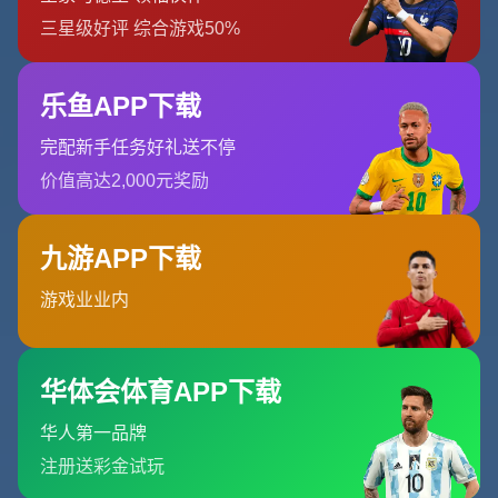
起，想弄清楚哪支是真正的强队、各大平台的
排名在哪看、哪些榜单更靠谱，反而成了件不
太容易的事。面对资讯爆炸和“自媒体预测”的
噪音，很多人会问：2026美加墨世界杯强队排
名到底在哪里看，才算权威又好用？
权威强队排名首选 全球积分与数据模型平台
如果只想记住一个核心原则，那就是：强队排
名要么看“官方系”，要么看“模型系”。在“官方
系”里，最典型的是国际足联积分榜，虽然它并
不是专为世界杯设计的“夺冠榜”，但在判断一
支球队是否属于世界强队时，仍然具有基础参
考价值。平时关注FIFA世界排名，就能大致了
解巴西、阿根廷、法国、英格兰等传统强队的
长期稳定性，也能看到像摩洛哥、克罗地亚这
样在上一届世界杯表现出色的队伍，是不是在
积分上持续上升，说明不是偶然爆发，而是整