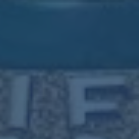
提交
栏目导航