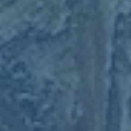
——先看FIFA世界排名和长期积分，确定哪些
球队属于稳定强队；
——再看数据模型的实力评分和夺冠概率，识
别哪些球队在当前周期状态最佳；
——随后结合赔率榜和媒体盘点，了解市场和
专家的综合判断；
——最后通过球迷社区和长篇分析，捕捉可能
被忽略的“战术强队”和“黑马候选”。