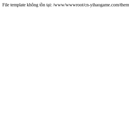
File template không tồn tại: /www/wwwroot/cn-yihaogame.com/th