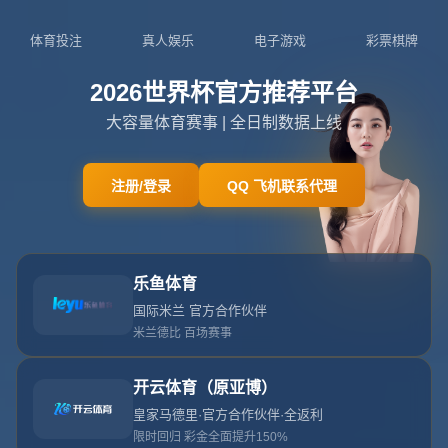
新闻资讯
网站首页
新闻资讯