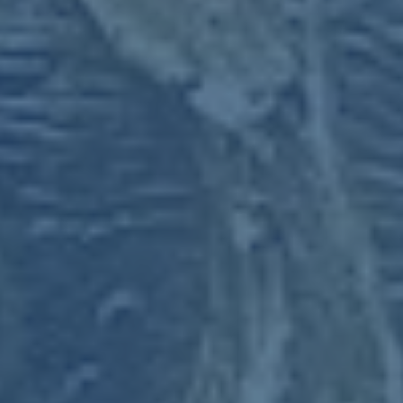
测、机器学习建模，用户打开就能看到每场比
赛的概率结果，有些还会根据用户偏好给出个
性化推荐。优点是上手简单、时间成本低，适
合想快速获得预测结论的用户；缺点是模型细
节普遍不透明，易让人过度依赖“黑箱结果”，
对新兴球队或阵容大幅变动的国家队适应能力
有时不如人工分析。第三类是
专家观点和社区
讨论平台
，比如一些足球论坛、专栏平台或者
视频节目，以资深分析师的战术解读和社区集
体智慧为卖点。优点是对伤病、临场战术、队
内氛围等“难以量化”的软信息掌握更及时，能
弥补纯数据模型的盲区；缺点是主观性强，容
易出现从众效应和“情绪化分析”，如果平台缺
乏回顾和校验机制，用户很难判断长期准确
性。第四类是
数据接口和开源模型平台
，主要
面向有技术背景的用户，提供赛事数据API和
部分开源预测模型框架，使用者可以自行训练
和调优模型。优点是高度灵活、可以深度定