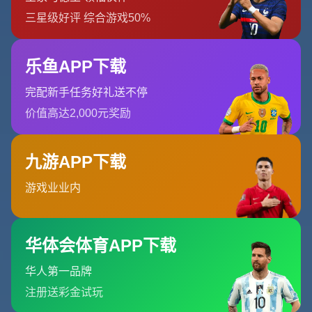
随着美加墨三国联合举办的
2026世界杯
临近，
围绕赛事的讨论已经从传统的夺冠热门、球星
状态，逐渐延伸到一个更现实的问题——
到底
在哪个平台做世界杯预测分析更可靠
。无论是
想提前了解分组出线形势，还是希望通过大数
据挖掘冷门机会，一个好的预测分析平台，都
可能直接影响你对比赛的判断和观赛体验。面
对市面上层出不穷的“智能预测”“大数据分析”
“AI算法推荐”，很多人一打开搜索页面就被铺
天盖地的信息淹没，真正想找到一个兼具专业