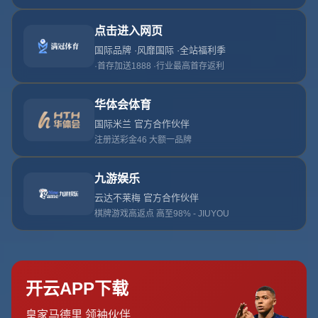
2026世界杯预测分析哪个平台好
2026-06-10T04:00:19+08:00
admin