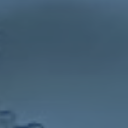
来说，如果只看到一个简单的“主胜62 平局23
客胜15”的概率，却不知道背后是依据什么得
出的，这样的结果就难以建立信任。相对而
言，那些能够简单说明模型输入变量、权重倾
向，并通过可视化方式展示“为什么这一场更看
好主队”的平台，更值得长期跟踪。第三是
历史
表现与可追溯性
，一个平台是否靠谱，最直观
的判断就是看过去的完整记录：例如2018和
2022两届世界杯，它在淘汰赛阶段胜负预测的
总体命中率如何，在涉及爆冷的比赛中，是完
全随大流还是能给出警示。优秀的平台通常会
保留完整的预测历史甚至提供回测功能，让用
户可以自己检验模型稳定性，而不是只展示几
场“命中神预测”的截图。第四是
交互体验与学
习成本
，预测分析不等同于炒作玄学，大部分
用户既希望结果准确，又不想被复杂公式和术
语劝退。因此界面设计是否清爽、指标命名是
否通俗易懂、是否有可视化教学和新手引导，