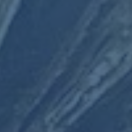
批。通过这样的筛选过程，你会发现所谓
“2026世界杯预测分析哪个平台好”，最终会演
变成“哪几个平台的组合最适合我”。在这个意
义上，平台不再是简单的命中率工具，而是帮
助你建立系统化思考框架的伙伴，让你在享受
世界杯激情的也能在数据和理性中找到属于自
己的乐趣。
【官方指定平台】官方顶级竞技大厅，获取最
新盘口赔率与极速在线体验，大额无忧提款，
请认准正版授权。
需求表单
姓名
*