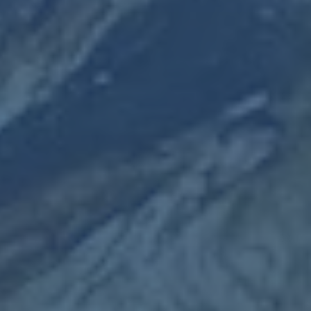
邮箱地址
*
性别
*
备注信息
*