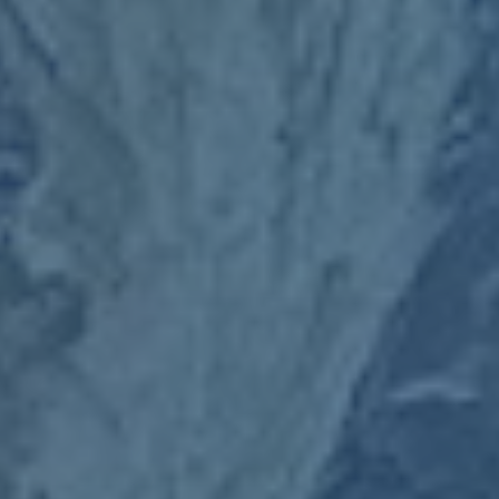
從對決看價值 西甲競爭力與文化延續
從更宏觀的角度來看 西維爾 對 皇家馬德里 不
僅是一場比賽 更是一種聯賽層面的象徵 如果聯
賽只有皇馬與另一家傳統豪門輪流壟斷 競爭的
多樣性勢必下降 而西維爾這樣能在關鍵時刻給
豪門施壓的球隊 提升了整體觀賞性和不確定性
同時 西維爾在歐聯等賽事中的成功 也讓外界意
識到 西甲並不是只有一兩個聚光燈中心 這種多
點開花的格局 有助於聯賽在國際市場維持吸引
力
文化層面上 西維爾 對 皇家馬德里 也呈現出西
班牙足球內部的多元對話 皇家馬德里代表的是
一種全球化視野下的豪門模板 強調品牌 國際市
場與超級球星效應 而西維爾則更接近於深植於