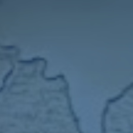
用耐心配合逼迫對方失位 一旦察覺到對手防線
前壓或出現縫隙 又會迅速提速 依靠快速推進和
前場多點支援完成終結
西維爾在面對這樣的對手時 常用的思路是先穩
後搶 他們不會盲目與皇馬爭奪控球權 而是利用
中場線的緊湊站位 限制皇馬組織核心的轉身空
間 當對方回撤拿球時 會有意逼其向邊路導球
把對手引導到自己更熟悉的防守區域 一旦在邊
線完成圍搶 成功奪回球權 西維爾就會利用邊路
速度和前插中場發動快攻 這種「以退為進」的
策略 對那些習慣在中路尋找縱深的豪門來說 往
往十分難纏