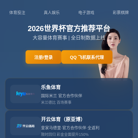
新闻资讯
网站首页
新闻资讯