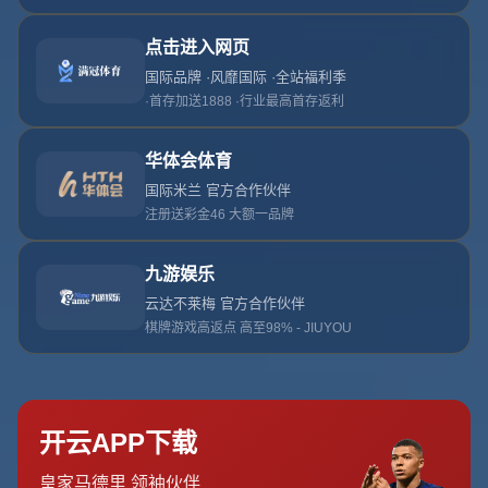
西維爾 對 皇家馬德里
2026-06-15T01:30:17+08:00
admin
西維爾 對 皇家馬德里 一場風格與信念的試煉
在西甲漫長而激烈的賽季裡 西維爾 對 皇家馬
德里 這一組合總能激起球迷特別強烈的期待 不
僅因為皇家馬德里自帶豪門光環 也因為西維爾
在歐戰和杯賽中鍛造出的強硬氣質 讓每一次交
鋒都帶著某種「以弱撼強」的戲劇張力 尤其在
皮斯胡安球場 當紅白相間的海洋翻湧時 這場對
決已經不僅是積分榜上的三分爭奪 而是不同足