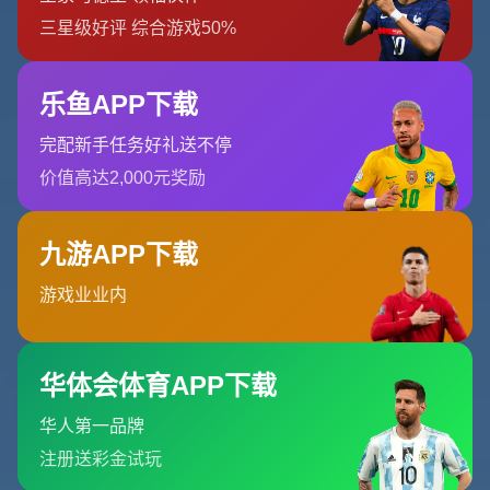
球哲學與城市氣質的碰撞 也是檢驗西甲整體競
爭力的一面鏡子
風格對照 西維爾的韌性與皇馬的氣場
談到西維爾 對 皇家馬德里 很難忽視兩隊在氣
質上的鮮明反差 皇家馬德里長期被視為歐洲豪
門的標準範本 無論是伯納烏的恢宏看台 還是那
一長串歐冠獎盃 都在塑造一種近乎王者敕令般