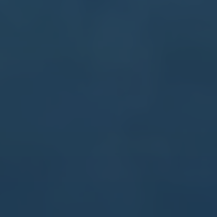
联系我们
河南省洛阳市孟津县城关镇
0832-5900196
admin@cn-yihaogame.com
栏目导航
关于我们
服务优势
团队展示
新闻资讯