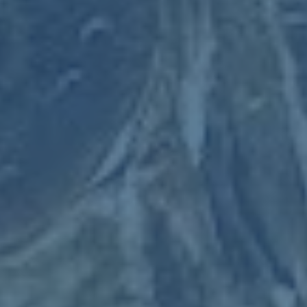
場雙後腰站位壓得更低 形成類似三中衛的出球
結構 並要求門將更多參與腳下傳導 在這種情況
下 皇馬前場三人的逼搶需要覆蓋更大的區域 一
旦協調不夠默契 就會出現空檔
當上半場某一刻 西維爾門將假動作佯裝長傳 隨
後把球交給拉邊的中衛 這名中衛提前一步把球
直塞到回撤接應的邊鋒腳下 轉瞬之間 皇馬前場
壓迫線被一腳傳球擊穿 西維爾的邊鋒順勢帶球
前插 中場另一名球員則迅速套上構成二打一局
面 這樣的反擊未必每次都能轉化為進球 卻會有
效牽制皇馬的壓迫慾望 迫使其在進退之間更謹
慎 這個案例說明 在整體實力不如對方時 善於
利用細節設計出球路徑 可以在西維爾 對 皇家
馬德里 這種級別的對決中撬動局勢
換個場景 假設比賽進行到下半場 皇馬已經取得
領先 他們開始主動放緩節奏 把更多精力投入到
防守反擊上 西維爾不得不壓上尋找扳平機會 這