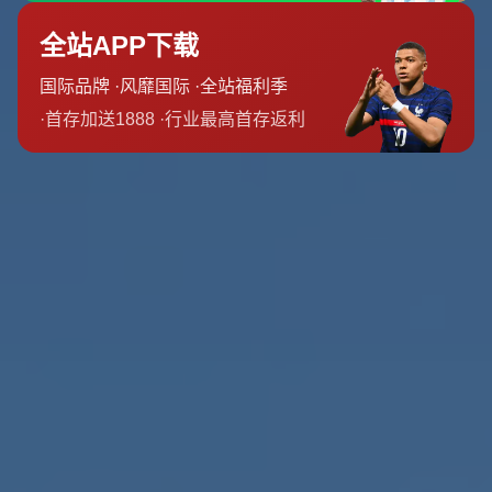
积分榜 这意味着 对于中国球迷来说 积分榜第
一次有真实数据的时间 通常出现在首日首场比
赛完赛之后 如果比赛安排在北美当地下午三点
左右 中国观众看到第一版积分榜 很可能已是北
京时间次日清晨
2026世界杯举办地与时差下的几点开始
2026世界杯由美国 加拿大 墨西哥三国联合承
办 比赛主要集中在北美地区 大多数城市时区在
UTC5到UTC8之间 换算到北京时间 需要加上
13到16个小时 这直接决定了中国观众感知到
的积分榜几点开始 以当地晚场八点开球为例 如
果比赛在北美中部时间晚上八点开球 那么在北
京已经是次日早上九点左右 当终场哨在当地晚
上十点响起时 积分榜在全球范围内同步更新 对
中国球迷来说 常见的时间点就会落在上午甚至
中午时段