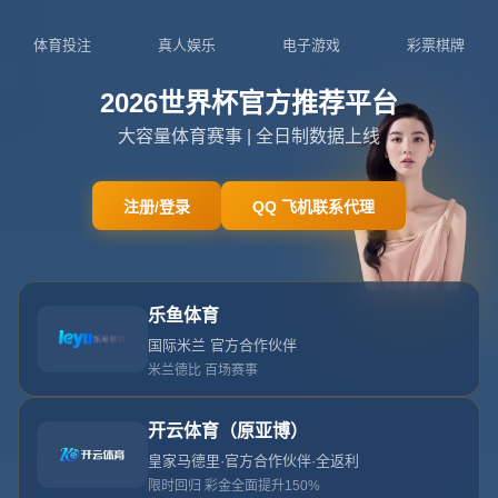
新闻资讯
网站首页
新闻资讯