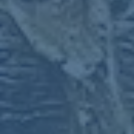
之后 更实际的问题是 如何在密集赛程中 高效
追踪积分变化 而不被信息洪流淹没 一个实用的
做法是 先根据主办地所在时区 预估首轮比赛的
常规开球时间段 再折算到本地时间 把可能的完
赛时间标注在日历上 这样你就清楚 在自己的日
常作息中 哪几个时间段最值得刷一次积分榜 其
次 可以订阅或关注一到两家你认可的体育媒体
账号 许多平台会在重要场次结束后 推送包括积
分榜在内的整合信息 你只需在推送时间点打开
一次 就能获得比单纯看数字更完整的图景