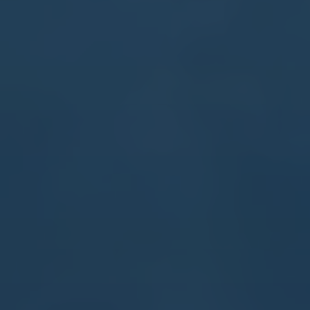
河南省洛阳市孟津县城关镇
0832-5900196
admin@cn-yihaogame.com
栏目导航
关于我们
服务优势
团队展示
新闻资讯
联系我们