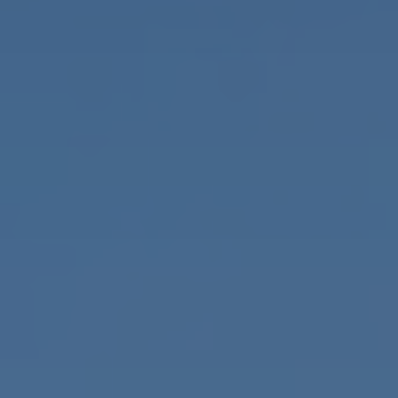
判断某支球队是提前晋级 还是被拖入生死战
假设某个小组的赛程安排是 当地时间下午两点
和晚上八点各一场比赛 那么该小组积分榜在一
天之中会发生两次关键更新 对应到北京时间 多
半是凌晨和上午 不少资深球迷会选择在第二场
比赛结束后 再一次性看完整轮积分情况 因为只
有那时 排名 扩大净胜球和相互战绩的意义 才
会被全面体现出来
积分榜更新时间的三种典型场景
围绕2026世界杯积分榜几点开始更新 可以从
球迷真实使用场景出发 做一个简单归纳 第一种
是赛后即时更新 也就是每场比赛终场哨响后几
分钟到十几分钟内 各大官方和媒体平台会同步
刷新积分榜 对想实时掌握形势的球迷而言 这是
最直观的时间点 第二种是轮次节点更新 当某一
轮小组赛全部结束后 媒体通常会推出一版小结