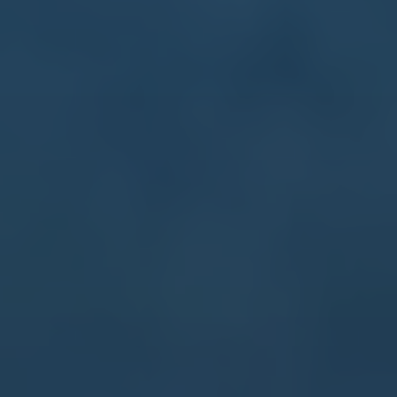
壹号娱乐网页版为用户提供了简单易用的登录方式，玩家可
以通过壹号娱乐官方网站方便地进入平台，享受多样化...
友情链接
友情链接
联系我们