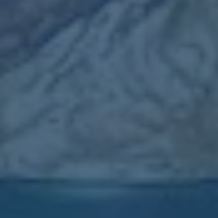
姓名
*
邮箱地址
*
性别
*
备注信息
*