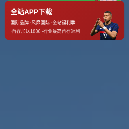
从比分到排名 小组出线的优先排序