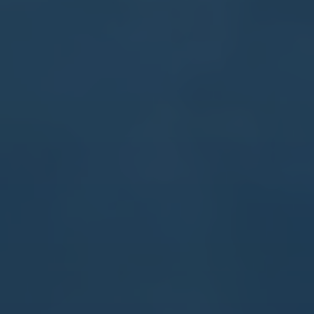
河南省洛阳市孟津县城关镇
0832-5900196
admin@cn-yihaogame.com
栏目导航
关于我们
服务优势
团队展示
新闻资讯
联系我们