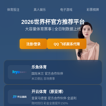
新闻资讯
网站首页
新闻资讯