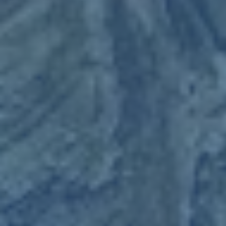
全算入正式比分之内 例如常规时间1比1 加时
赛再入一球 结果就会以2比1记录 而非某种“特
殊记载” 如果加时赛结束仍然打平 才会进入点
球大战 点球大战的进球不会加入正式比分 只会
体现为“某队通过点球获胜” 从比分规则角度看
这意味着在统计队史进球 数据榜 单场比分时
你看到的2比2或1比1不会因为点球大战而改变
但从晋级角度 点球大战则是绝对的胜负分界线
在2026美加墨世界杯的紧密赛程中 教练在加
时是否搏命 还是保守拖入点球 也与球队对点球
胜率的信心有关 比如某些门将以扑点能力出名
队伍可能更愿意接受点球决胜的风险
扩军背景下比分策略的现实案例
可以参考扩军后的欧洲杯和世俱杯 一些球队会
在最后一轮小组赛中根据积分排行形势调整比
分策略 比如 某队已经基本锁定出线 但排名仍