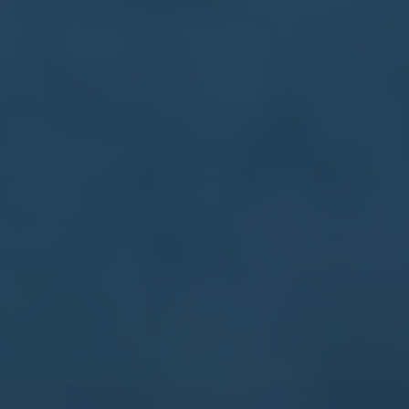
壹号娱乐网页版为用户提供了简单易用的登录方式，玩家可
以通过壹号娱乐官方网站方便地进入平台，享受多样化...
友情链接
友情链接
联系我们