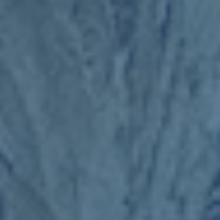
了防止球队“放水”或者有意踢出对某方有利的
比分 这时你一边看直播 一边刷实时积分榜 能
更直观地感受到进球对排名的瞬时冲击 而当比
赛进入淘汰赛 每一次扳平球或绝杀球 都不只是
在改变比分 也是在直接改写晋级路径 对很多球
迷来说 了解加时赛和点球大战的规则 也能在心
理上提前进入“决战节奏” 更好地理解球员体能
和心态的巨大压力
球队备战视角下的比分管理思维
从球队备战角度看 2026美加墨世界杯比分规
则决定了训练和比赛计划中的许多细节 首先是
对防守与进攻权重的分配 对于预期小组形势胶
着的球队 教练往往会更强调防守纪律 希望至少
保证净胜球不落下风 同时在定位球 反击效率上
下功夫 争取一两场关键胜利 其次是在不同阶段
的风险管理策略 小组赛首轮通常更偏向谨慎 因
为一场大比分失利不只是零积分 还会拖累净胜