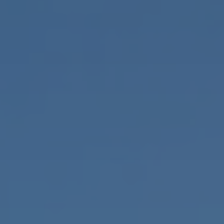
在世界杯小组赛阶段 积分只是出线的第一道门
槛 当出现多队同分时 才是比分规则真正发挥作
用的时刻 以往世界杯的排序逻辑大致为 总积分
总净胜球 总进球数 相互战绩 相互净胜球 相互
进球数 公平竞赛分 再到抽签 预计2026美加墨
世界杯也将保持这一主线框架 只是在公平竞赛
分等细节上略有调整 在这种规则下 比赛的每一
个进球和每一粒失球都不仅是单场比分的变化
更是潜在的排名权重 比如 同样是2比1和1比0
两场胜利在积分上完全相同 但在净胜球上 却可
能对最终排名造成关键差异 这也是为什么在积
分接近的情况下 教练会在领先后仍然鼓励球队
寻找机会扩大比分 而不是过早收缩防守
净胜球与总进球数的隐形博弈
对普通观众而言 赛后看到比分可能只会简单记
住谁赢谁输 但在专业层面 净胜球和总进球数是