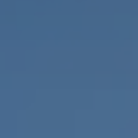
为合规策略或运营调整 会不定期更换域名 老用
户不得不通过搜索或社群获取更新入口 另一方
面 市场上也存在利用“最新”“官方”“推荐”等字样
进行引流的站点 一旦用户缺乏判断能力 就容易
误点到仿冒页面 因此 真正有价值的推荐 不在
于“新” 而在于“可验证”
甄别世界杯竞猜推荐最新网址的四个关键维度
在众多链接当中 选择之前至少从四个维度进行
快速筛查 第一 技术安全性 是否具备 HTTPS 加
密 链接前面是否有明显的安全标识 页面加载是
否正常 没有大面积乱码或可疑弹窗 第二 品牌
与历史 观察站点是否提供清晰的品牌信息 使用
年限是否较长 是否有稳定更新的赛事内容 第三
玩法和规则透明度 一个正规的竞猜站点 会对玩
法规则 资金进出流程 有较详细的说明 并且条
款可查 不随意隐藏 第四 用户反馈 无论是社群
口碑还是搜索引擎的相关讨论 都能反映出一个