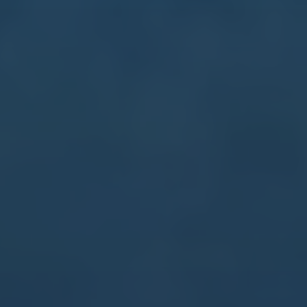
联系我们
河南省洛阳市孟津县城关镇
0832-5900196
admin@cn-yihaogame.com
栏目导航
关于我们
服务优势
团队展示