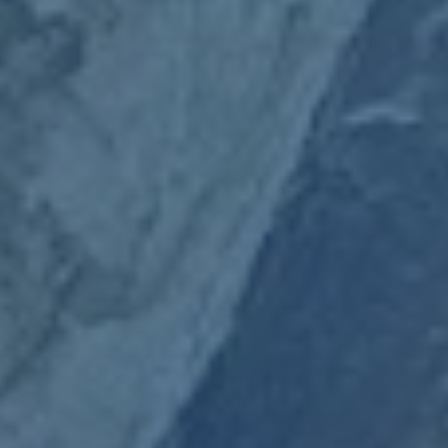
世界杯的魅力在于不确定性 而竞猜的价值也在
于在这种不确定性中寻找合理判断的空间 当你
通过一个可靠的世界杯竞猜推荐最新网址进入
赛事世界 时刻关注球队状态 研究盘口变化 再
结合自身对足球的理解去做选择 这个过程本身
就是一场思维和认知的博弈 唯一需要时刻提醒
自己的 是把娱乐性放在首位 不因一时输赢影响
生活节奏 不把任何站点视作“稳赚提款机” 当你
用这种态度去看待“推荐最新网址” 它就不再是
一个简单的网址链接 而是一个由数据 信息和自
律共同构成的入口 带来的是更有掌控感的观赛
体验与竞猜过程