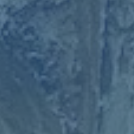
所谓稳赢推荐 所有以“稳赚无风险”等字样做宣
传的推荐都需要格外谨慎 只要涉及概率与对赌
就不存在绝对保障
如何在众多推荐中筛选出真正适合自己的入口