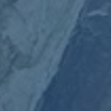
这就要求用户在对比多家数据来源时保持谨
慎。数据往往强调结果而忽略过程中的心理与
环境变量 比如天气、草皮质量、裁判尺度、球
员伤病和心理压力等，很难完全量化。一个点
球不进在统计上只是一次射门无果，但在心理
层面可能改变整场比赛的情绪走向。过度迷信
统计可能忽略观看比赛本身的乐趣 如果把所有
注意力都投向数字图表，反而可能失去对节奏
变化、场上对抗和即兴发挥的直观感受。更理
想的状态是 把免费数据当作辅助镜头，而不是
唯一的观赛视角。
未来展望 从免费统计到开放生态
随着2026世界杯临近，可以预见，围绕
「2026世界杯数据统计免费」会形成更加完善
的服务链条。一方面，官方和权威机构有动力
在保证商业权益的前提下，开放部分基础数据
以扩大赛事影响力；技术社区和创业团队可能