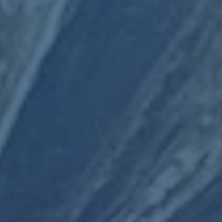
围绕这些数据开发更多创新应用，例如自动生
成赛后报告的工具、为普通用户量身定制的数
据讲解教程等。对于球迷和创作者而言，最值
得把握的机会在于 提前熟悉这些免费统计资源
的使用方法，学会在大量信息中筛选出真正有
价值的维度。也许在2026年，当你再次和朋友
聊起世界杯时，你的观点不再只是「这队踢得
挺好看」，而是能拿出清晰的数据证据和逻辑
推演，让讨论从情绪化走向更有深度的交流，
这正是「2026世界杯数据统计免费」所带来的
新观赛时代意义所在。
需求表单