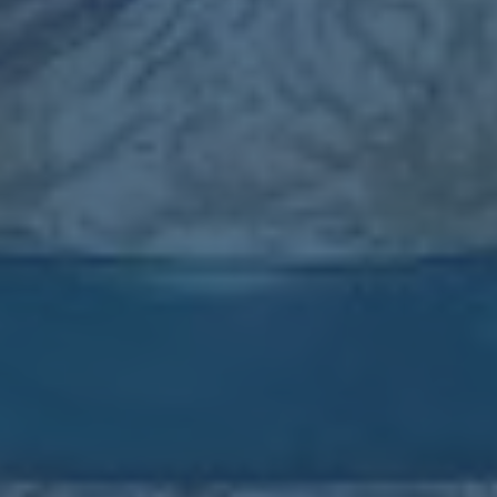
提交
栏目导航
关于我们