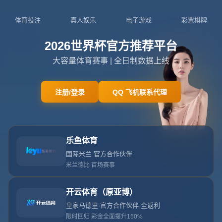
新闻资讯
网站首页
新闻资讯