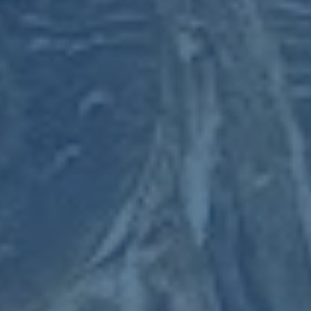
能帮助用户理解：所谓“主场奇迹”，其实也可
以被拆解成可解释的变量组合。案例本身说
明，优质预测分析不只是给出结论，而是提供
“看清结论背后逻辑”的透明通道。
如何识别值得长期关注的2026世界杯预测分析
地址
对于普通球迷而言，面对满屏的预测内容，难
点不在于找不到地址，而在于找不到稳定可靠
的地址。识别的维度可以从四个方面入手：其
一，是否有系统化的分析框架，比如固定的战
力评分模型、分组难度系数等，而不是零散观
点堆积；其二，是否尊重不确定性，在预测中
明确提出概率、情景分支，而非绝对化语言；
其三，是否持续更新，能否将伤病、临场状
态、战术调整等动态信息纳入分析；其四，是
否鼓励用户质疑，是否公开过往预测记录，而