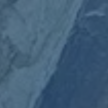
在技术层面，越来越多的预测分析将依赖机器
学习和模拟算法。通过重复数万次的虚拟对阵
模拟，可以得到某些球队晋级、夺冠的概率分
布。这类地址往往会使用蒙特卡洛模拟、贝叶
斯更新等方法，在每场比赛结束后调整整体预
测。与以往单点预测不同，这种概率化呈现更
符合现代体育分析对不确定性的尊重。未来，
甚至会出现交互式预测页面，用户可以根据自
己对某支球队的主观判断调整参数，实时看到
整体格局如何变化。“2026世界杯预测分析地
址”不再只是一个被动浏览的页面，而是一个允
许用户参与假设、共同构建预测情景的动态空
间。
将预测分析内化为个人观赛能力的升级
当我们讨论去哪儿找到2026世界杯预测分析地
址时，实际也在回答一个更深层的问题：如何
借助这些地址，让自己成为一个更有判断力的