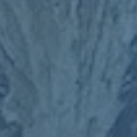
内容生态的分层专业深度与大众可读性的平衡
随着2026年临近，围绕世界杯的内容生态必然
出现分层：有的预测分析地址更偏向专业人
士，充满战术板、数据模型和术语；有的则面
向大众，以故事化描述和情绪共鸣为主。值得
注意的是，这两者并非对立，而是可以通过多
层内容结构实现兼容：同一个平台可以先用通
俗语言概述预测结论，再为有兴趣的用户提供
详细数据附件或模型说明。对于创作者而言，
关键在于如何在保证专业度的前提下提升可读
性，例如通过热图、简化版数据可视化来展示
复杂概念。对用户来说，则需要根据自身偏好
选择合适的层级，而不是一味追求“最专业”或
“最轻松”。
2026世界杯预测分析地址背后的技术支撑与未
来趋势