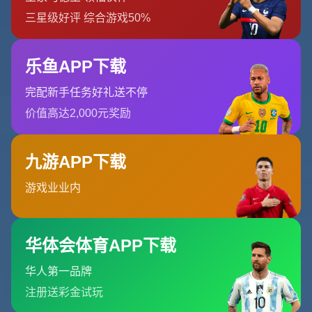
不只是罗列链接，而是要弄清楚：2026年这届
跨越北美三国的世界杯，将如何被分析、怎样
被预测，以及球迷应该如何找到对自己真正有
价值的预测内容。
深入理解2026世界杯预测分析地址的真正含义