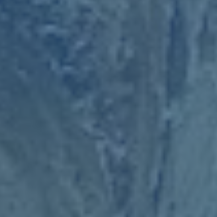
围绕“2026世界杯预测分析地址”的讨论，还有
一个常被忽视的层面：预测的目的到底是什
么。对大多数球迷来说，预测并不是要“提前知
道答案”，而是借此更深入地理解足球本身。一
个好的预测分析，会通过对阵容结构、战术倾
向、对位优势的拆解，让用户在看球时带着问
题去观察，而不是被比分牵着情绪走。换言
之，“地址”真正提供的价值，是一套可复用的
观赛方法论：如何判断一支球队状态是否真
实，如何识别临场调整是否有效，如何在比分
不利时判断逆转可能性。这样的方法论一旦建
立，球迷就不再被零碎观点裹挟，而能在海量
内容中筛选出适合自己的预测分析入口。