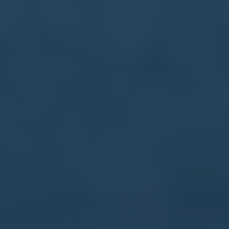
以通过壹号娱乐官方网站方便地进入平台，享受多样化...
友情链接
友情链接
联系我们
河南省洛阳市孟津县城关镇
0832-5900196