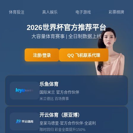
新闻资讯
网站首页
新闻资讯