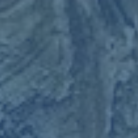
不是只展示“命中案例”。那些能够在这四个维
度上表现稳定的平台，才真正配得上“2026世
界杯预测分析地址”这个被高频搜索的定位。
从关键词到方法论预测分析不是“押题游戏”