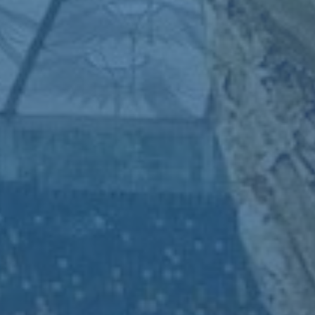
届世界杯都更活跃。滚球本质上是一种实时
固定投注，更强调节奏感与信息捕捉能力。预
升级 一是引入更丰富的实时数据维度，例如
提供更直观的参考依据；二是与直播深度融
界面呈现，实现观看 分析 互动的一站式体
频操作或明显偏离合理资金管理策略时，系
后逻辑是 在提升参与感的尽量降低冲动决策
风险控制与理性参与策略
无论入口是否官方，只要涉及资金与概率，就
方渠道的更需要构建一套自身的风险管理机制
算”，与日常生活费用彻底隔离，提前设定总
突破红线。第二步是频次与时长管理 可以为
两场只看不参与，确保观看足球仍是主要目
不盲目相信所谓“内幕”“稳赢方案”，对所
业分析作为参考。第四步是心理预期管理 将
道，把每一次参与的结果视为概率事件而非