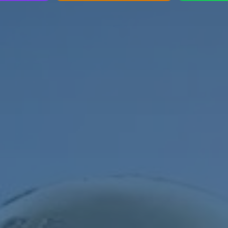
，会下意识把它理解为某一个固定网址或某个单一
资质、获得相关监管部门或赛事组织认可的滚球服务入
与体育服务网站，也可以是经过严格审查的商业平
。相比零散的“第三方链接”，真正意义上的官方入
、资质证照公开、风控与数据保护机制完备、客服与
杯滚球入口官方时，重点不是看广告说了什么，而是要