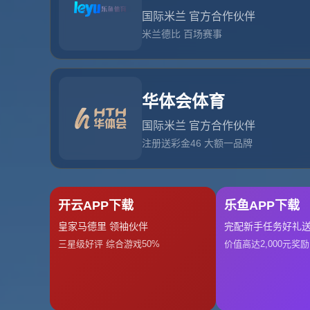
2026世界杯滚球入口官方
2026-06-28T01:30:21+08:00
admin
2026世界杯滚球入口官方深度解析
无论你是资深球迷，还是被世界杯氛围“带飞”
互联网和移动端掀起新一轮观赛与互动浪潮。围
正关心的其实只有几个核心问题 哪些平台才
赛事激情的同时兼顾风险控制与体验优化。
案例做一次系统梳理，帮助你在2026世界