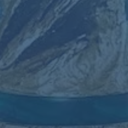
例 用户A与用户B都高度关注国际赛事，并希望通
滚球入口官方”时，没有进一步核验平台资质，只凭页
场比赛顺风顺水，他逐渐加大投入，直到某次因临时
被以“风控异常”为由冻结，联系客服只能得到模板
通过当地体育部门官方网站，跳转到列明的合规合作
。尽管他在赛事期间同样有盈有亏，但在某次因系统
邮件渠道快速核对，并得到监管机构出具的统一说
保证每次盈利，却能尽最大可能确保“过程可查、纠
远比短期的高赔率更具价值。