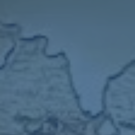
久保健英在皇马效力期间一直徘徊在租借与回
归的循环中虽然在训练中展现出出色的脚下技
术与视野但在竞争激烈的伯纳乌他始终未能获
得稳定的位置于是选择转投皇家社会成为职业
生涯的重要节点在伊马诺尔的体系下久保的特
点被充分激活他不再是边路单一的突破者而是
可以自由游走于肋部和中路的战术枢纽这场比