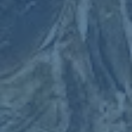
门依赖个体天才解决问题的路径形成鲜明对比
从宏观层面看西甲皇马0比2皇社这一比分也是
联赛竞争格局悄然变化的缩影过去人们提起西
甲更多会将焦点集中在国家德比或马德里德比
上但如今皇家社会贝蒂斯等球队通过稳定表现
正在逐步侵蚀传统豪门的统治空间这不仅提高
了联赛观赏性也迫使皇马巴萨等球队不得不重
新审视自身的建队逻辑
值得注意的是这场失利并不能简单归咎于运气
或裁判尺度从过程来看皇马在创造机会质量攻
守平衡以及临场调整上的确不如对手当球队在
落后且少一人作战时更需要的是整体纪律与战
术执行力然而皇马的回追与压迫往往呈现出脱
节状态前场球员急于扳回比分后场却难以形成
有效保护皇家社会则冷静利用这一点通过耐心
的倒脚与突然提速寻找空间这种对比凸显了目