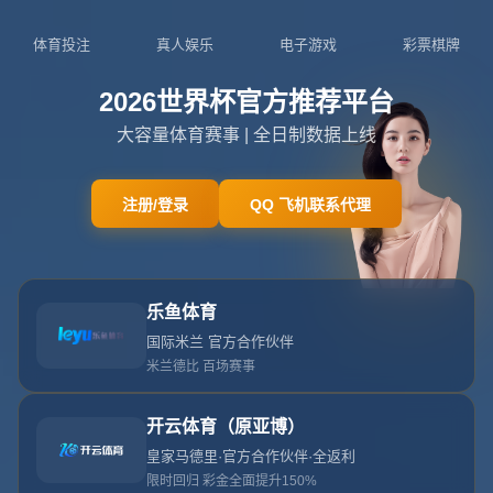
新闻资讯
网站首页
新闻资讯