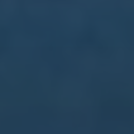
友情链接
友情链接
联系我们
河南省洛阳市孟津县城关镇
0832-5900196
admin@cn-yihaogame.com