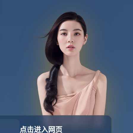
展示
新闻资讯
联系我们
在线咨询