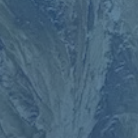
 但整体时间轴已经大致清晰 世界杯传统的开赛到决
计会延续这种节奏 通常来说
市 例如洛杉矶或墨西哥城
跨越多个时区连播
形成高潮