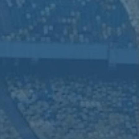
对想要掌握2026美加墨世界杯完整赛程实
很多老球迷已经习惯在赛程公布后 自己做一份
看场”“可看场”“回放场”标注好 再根据时差
跨国跨时区的观赛挑战和策略
这届世界杯有一个非常现实的问题 不同于在单
区 从墨西哥城到加拿大多伦多 再到美国西海
分布 对亚洲 欧洲甚至非洲观众来说 能否及
息 与观赛时间
以中国球迷为例 北美比赛通常在当地下午或晚
当地20点开球 在中国大致是次日早上9点左
多球迷会选择
通过实时赛程提醒 把重点比赛加入手机日历
利用内容平台的赛程实时更新页 在醒来第一
关注官方应用或权威媒体推送 避免信息滞后
因此 所谓“完整赛程实时”在这里不只是静态