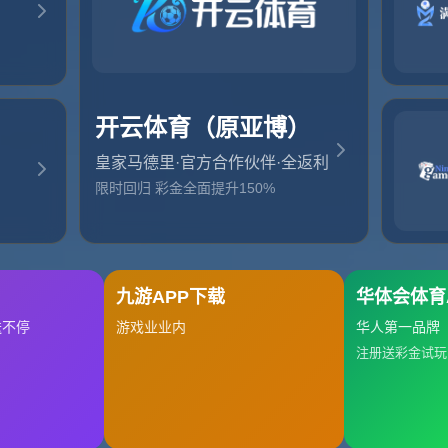
市同时上演的世界杯时，真正牵动神经的不只是冠军
、哪位球星、在哪座城市登场 这正是“2026美加
是说 不仅要知道赛程表长什么样 更要懂得如何在庞
赛 并实时跟进每一次时间调整和对阵变动