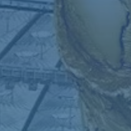
2026世界杯最大的变化在于参赛队从32支扩
不再是简单翻一张对阵表 而是要理解全新赛
墨西哥共同承办 其中美国承接绝大多数比赛
从赛程密度和跨度上看 将远超以往任何一届
赛制方面 48支球队被分为16个小组 每组3
架 这意味着小组赛将更加紧凑 每支球队只有
关注2026美加墨世界杯完整赛程实时信息
键 一旦错过 就可能少看一场真正意义上的决