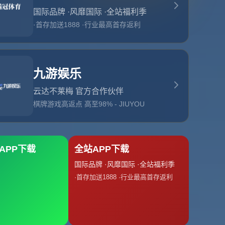
栏目导航
关于我们
服务优势
团队展示