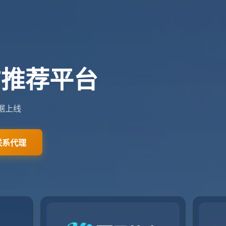
game.com
网站首页
关于我们
服务优势
团队
新闻资讯
网站首页
新闻资讯