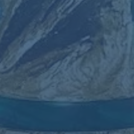
球队赛程”功能 通过系统推送 把每一场比赛的即时
场馆的分布逻辑 美国 加拿大和墨西哥被划成多个赛
赛 为了减轻球队舟车劳顿 官方在设计“2026美加
的比赛集中在相对固定的区域 例如某支球队的小组赛
么掌握实时赛程和其所在小组的场馆分布 就可以规划
旅行 他们更关心哪几座城市在同一周内连续有高水平
优先选择那些“场次密度大”的城市
赛程变化决定了自己能直接买票看到哪支国家队 如果
显得尤为重要
温和转播考虑 调整过个别比赛开球时间 对普通观众