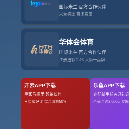
2026美加墨世界杯完整赛程实时
2026-06-18T04:00:20+08:00
admin
2026美加墨世界杯完整赛程实时全追踪指南
当球迷开始倒数第一次在三个国家、16座城
归属，而是——我能在第一时间看到哪一场比赛
墨世界杯完整赛程实时”这一话题的核心 也就
大复杂的赛制中快速定位自己关心的球队和比
赛事整体结构概览