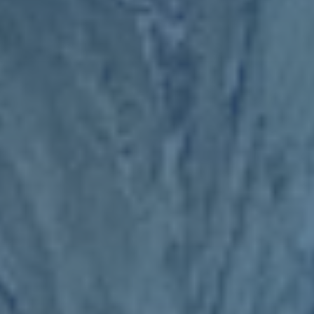
用户对预测工具的理解方式 经由多人的讨论和
质疑，单一预测结果被放入更丰富的语境中，
从而降低误判的风险。
商业模式与可持续运营思路
一个成熟的
世界杯预测网页版全站
，也需要考
虑商业化与可持续运营的问题。常见的路径包
括 增值订阅服务 为用户提供更高频的数据更
新、更复杂的模型结果以及个性化报告，形成
分层付费体系 品牌合作与广告 与体育品牌、数
据公司或媒体机构合作，通过专题页面、深度
报告或联合活动，获得稳定收入来源 数据服务
输出 将平台积累的模型与分析能力，以API或
报告形式输出给其他体育类网站、媒体或机
构。从策略上看，平台需要在“免费广度”和“付
费深度”之间找到平衡，即在保证大量基础预测
内容免费可达的前提下，通过差异化的高阶功