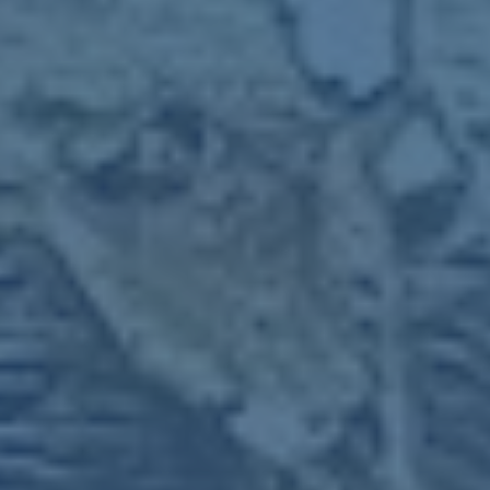
风控与合规意识的必要性