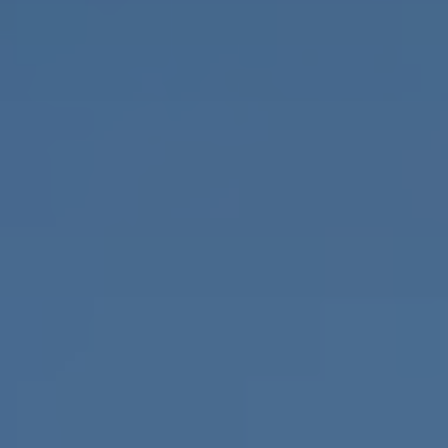
例如，在一次典型的案例分析中，一个全站平
台在世界杯小组赛阶段对某场强队对阵弱队的
比赛做出预测 历史数据模型给出强队胜出的基
础概率为70% 但结合最新伤病信息发现，该队
两名主力前锋缺阵，于是状态权重被下调 与此
社交舆论与训练报道显示替补阵容状态良好 于
是模型在综合数据后，将最终概率调整为强队
胜率约60% 平局25% 失利15%。这种动态调
整的过程，对用户来说是透明可视的，平台往
往会以可视化仪表盘、折线图、热力图等方式
进行呈现，让预测不再是一串冷冰冰的数字，
而是一个可以被理解和追踪的逻辑链条。
用户体验设计与交互策略
一个优秀的
世界杯预测网页版全站
，不仅要在
后台有强大的数据和模型，更要在前端提供直
观易用的交互体验。平台往往会通过以下设计
提升用户黏性 层级清晰的页面结构 首页呈现当