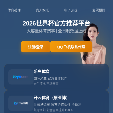
新闻资讯
网站首页
新闻资讯