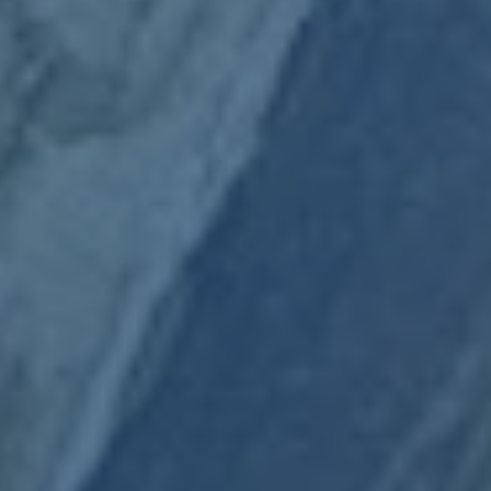
基础入门等内容，让用户在使用预测工具的提
升自身的分析能力。这样一来，平台不仅是预
测工具，更是一个帮助球迷理解足球世界的学
习入口。