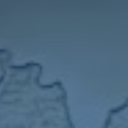
测网页版全站后，使用习惯发生了明显变化。
比如一位普通上班族球迷，在比赛开始前，会
打开全站看看当天焦点赛事的胜负概率、关键
球员状态，并阅读两三篇简要的战术分析；在
比赛进行中，他会通过平台的实时预测模块观
察数据变化，如控球率、射门次数对最终比分
概率的影响；在比赛结束后，他还能利用复盘
模块查看预测偏差，理解模型为何与实际结果
出现差异。这种完整的体验让他从“结果导向”
的看球方式转向“过程导向”，不仅增强了观赛
乐趣，也提升了对足球本身的理解。平台通过
这样的案例逐步积累用户信任，形成口碑传
播，从而在世界杯期间获得高频访问与高转化
率。