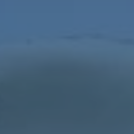
天及近期的重点赛事预测，细分页面按照小
组、阶段或球队进行分类，用户可以一键切换
关注对象 多场景预测入口 提供比分预测、晋级
概率预测、射手榜预测等多个入口，以满足不
同用户的兴趣。比如有的用户更关注整体走
势，而有的用户则偏好某支球队或某位球员的
表现 可视化预测结果 用颜色、图表和简明标签
来标识高概率事件与高风险预测，使非专业用
户也能迅速读懂信息 交互反馈与个性推荐 平台
会根据用户的历史浏览与预测行为，智能推荐
感兴趣的比赛或专题，并通过积分、勋章、等
级等方式激励持续参与。这样的交互策略，使
得全站不再只是“预测工具”，更像一个持续陪
伴用户的世界杯数据伙伴。
案例剖析 从用户视角理解价值
以某届世界杯为例，很多球迷原本只在社交媒
体上零散关注新闻，但在接触到一个世界杯预