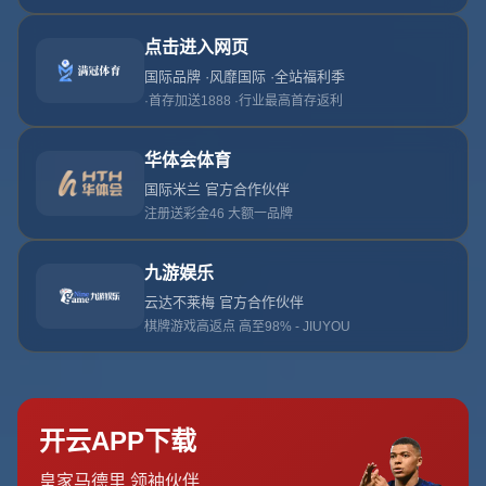
世界杯预测网页版全站
2026-06-20T21:13:57+08:00
admin
世界杯预测网页版全站的崛起与机遇