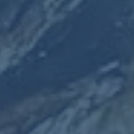
需求表单
姓名
*
邮箱地址
*
性别
*