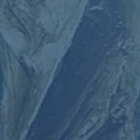
1080P推向“4K升级版”。以凯恩为支点的攻击结
、分配球权，让身后的前场多点插上完成致命一击。
边路与8号位的组合：一边是拥有极大持球威胁、能
度拉扯与无球冲刺。中场的双后腰或“6+8”组合，
格兰能在这些位置上实现经验与年轻的有机结合，其
图上体现为攻守箭头更清晰、线路更丰富。
面下细细观察。西班牙依然坚持高控球率思路，但已
直线打击与边路一对一能力的混合风格。新一代技术
，而不是一味回做和倒脚，这会直接影响阵容选择中