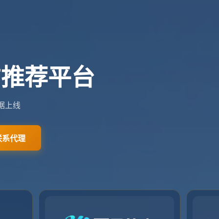
game.com
网站首页
关于我们
服务优势
团队
新闻资讯
网站首页
新闻资讯