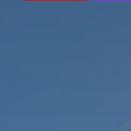
“阵容分析”真正达到一种接近实战转播级别