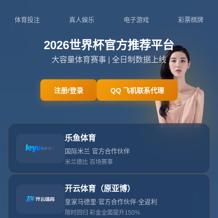
新闻资讯
网站首页
新闻资讯