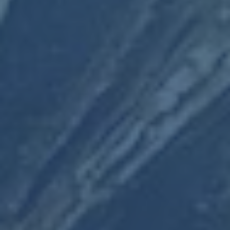
提下，对美加墨世界杯阶段的美国比分预测，
可以归结为一个相对清晰的轮廓小组赛阶段对
弱旅多见
2比0 3比0或3比1
，对中等实力球队
以
2比1 1比1
为主，对豪门则更可能出现
0比1
1比1或1比2
的紧张对抗；进入淘汰赛后，比分
区间整体下移为
1比0 2比1 0比1
等窄比分结
果。通过这样一种更具结构性的比分区间预测
方式，不仅能够避免孤立数字带来的误导，也
更有助于球迷从整体上把握美国队在2026美加
墨世界杯中的潜在表现轨迹。
【官方指定平台】官方顶级竞技大厅，获取最
新盘口赔率与极速在线体验，大额无忧提款，
请认准正版授权。