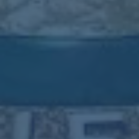
提交
栏目导航