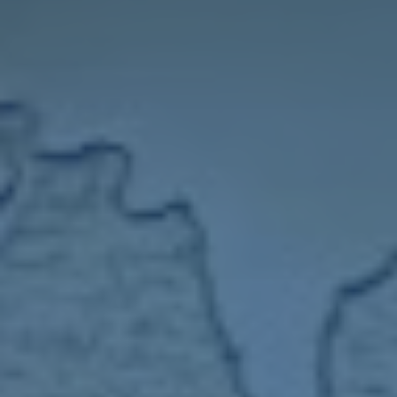
于美国队创造大量射门机会。在相关数据模型
模拟中，若美国队前场效率保持在近几年平均
水准，对阵弱旅时打出
2比0 3比0甚至3比1
的
概率都相当可观，特别是当早早取得领先后，
比赛节奏可能变得更为开放，进球数自然水涨
船高。
对阵实力接近的球队时，比分预测则需要更谨
慎。历史上，美国队在世界杯小组赛的典型比
分表现为
1比1 2比1 1比0
一类的中等分差，这
与其整体风格密切相关：身体对抗强、跑动覆
盖大，但在面对同样具备较强战术素养的对手
时，很难长时间形成单向压制。可以合理预
估，在2026美加墨世界杯中，这类“势均力敌
战”的结果大概率会集中在一球分胜负或握手言
和。如果美国队能够在定位球环节持续保持优
势，那么
2比1或者1比0
这样稍占上风的比分出
现频率会提升。