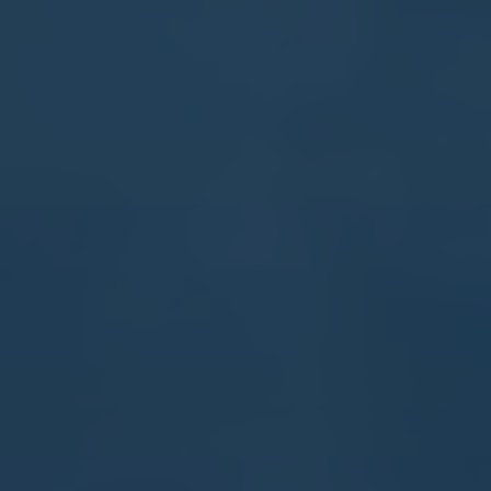
0832-5900196
admin@cn-yihaogame.com
栏目导航
关于我们
服务优势
团队展示
新闻资讯
联系我们