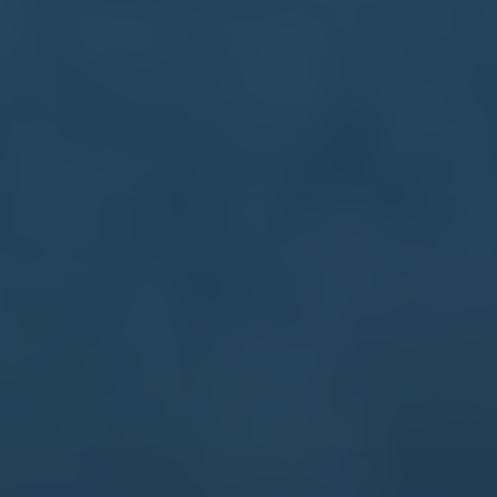
壹号娱乐网页版为用户提供了简单易用的登录方式，玩家可
以通过壹号娱乐官方网站方便地进入平台，享受多样化...
友情链接
友情链接
联系我们
河南省洛阳市孟津县城关镇