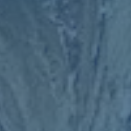
由克罗斯这种冷静的中场风格默默奠基的。
伯纳乌记忆中的克罗斯剪影
在克罗斯离开后 人们提到这位德国中场 时常会
联想到某些经典瞬间 比如在禁区前沿那脚标志
性的推射远角 比如边路界外球后的快速传导配
合 或是角球战术中 那些充满设计感的短传组织
在伯纳乌 这些细节一次次被放大 成为球迷心中
的特殊记忆。很多人说 看克罗斯踢球 是一种
“安心的美感” 他不刻意炫技 却能用最简洁的动
作完成最高效率的处理 这种极简而精确的足球
美学 在皇马华丽的历史画卷中 形成了特别的一
笔。