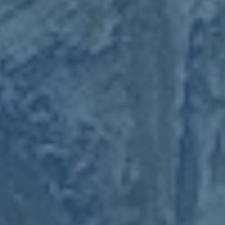
强强对话或关键战中 当皇马在伯纳乌遭遇比分
落后或局面被动时 克罗斯往往承担起“稳定军
心”的职责 例如某场强敌来访 上半场皇马被对
手的高压逼抢打乱节奏 传球失误增多 看台上躁
动的嘈杂声此起彼伏 下半场开局 安切洛蒂刻意
让克罗斯更多回撤到中后场拿球 他用连续几脚
安全而又富有层次的传递 把节奏重新拉回到皇
马可控的轨道上 随着球队逐渐在中场站稳脚跟
进攻端重新找到空间 伯纳乌的氛围也从焦虑转
为期待 最终球队在主场逆转比分。
虽然这个案例并非出自本场对阵贝蒂斯的0比0
但它很好地说明了一个事实 主场气质往往是通
过一场场这类逆境战慢慢积累起来的 克罗斯的
存在 让皇马在伯纳乌很少被情绪裹挟 他像一台
调节器 将球迷的激情与队友的冲动过滤成更理
性 更有效的比赛行为。当我们在赛季末看到
“主场不败”这几个字时 其中一定有一大部分 是