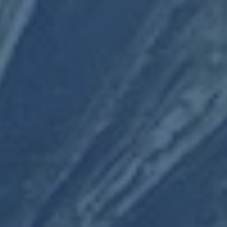
没有大比分的喧嚣 没有激烈对抗引发的争议 只
有稳定的表现 主场不败的延续 以及对一位传奇
中场的长久掌声 在这样的氛围里 告别变得不再
尖锐 而是带着一份理性和尊重 这或许也正是克
罗斯本人最喜欢的方式 用一种平静的姿态 告别
一座陪伴他多年的球场。
【官方指定平台】官方顶级竞技大厅，获取最
新盘口赔率与极速在线体验，大额无忧提款，
请认准正版授权。
需求表单
姓名
*