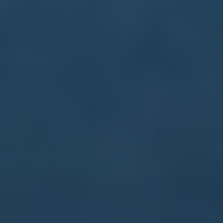
壹号娱乐网页版为用户提供了简单易用的登录方式，玩家可
以通过壹号娱乐官方网站方便地进入平台，享受多样化...
友情链接
友情链接
联系我们
河南省洛阳市孟津县城关镇
0832-5900196