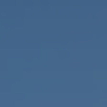
伯纳乌告别战 也是皇马一个时代情绪的出口。
纵观他效力皇马的这些年 克罗斯以极高的出勤
率和稳定的表现 成为球队中场的秩序象征 很多
球迷甚至把他的存在视为一种“安心感”。