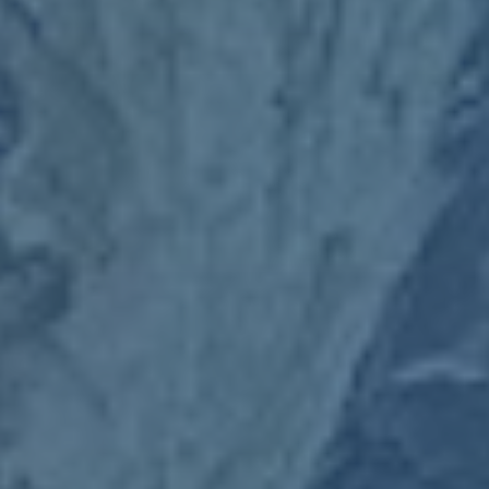
当主场告别战的终场哨响起 时钟指向一个时代
的尾声 但克罗斯的影响并不会随着他离开球场
而消失 他对比赛节奏的理解 对传球线路的选择
都已经内化为皇马中场文化的一部分 年轻的中
场球员 在未来的伯纳乌夜晚或许会在无意识中
复制他的一些选择 这也是为什么许多球迷在看
台上打出类似“风格永存”之类标语的原因 球员
会离开 风格和记忆却会留在这座球场。