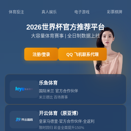
新闻资讯
网站首页
新闻资讯