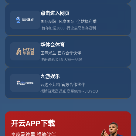
西甲-皇马0-0贝蒂斯赛季主场不败
克罗斯主场告别战
2026-06-03T01:30:18+08:00
admin
西甲收官夜的情绪与克罗斯的告别
当伯纳乌的看台灯光缓缓暗下，又在球迷的呐
喊中重新亮起时，人们忽然意识到这不仅仅是
一场普通的西甲收官战。皇马主场0比0战平贝
蒂斯的比分在竞技层面并不惊心动魄，却因为
这是托尼克罗斯的伯纳乌告别战而被赋予了格
外厚重的情绪。一个赛季主场不败与一位中场