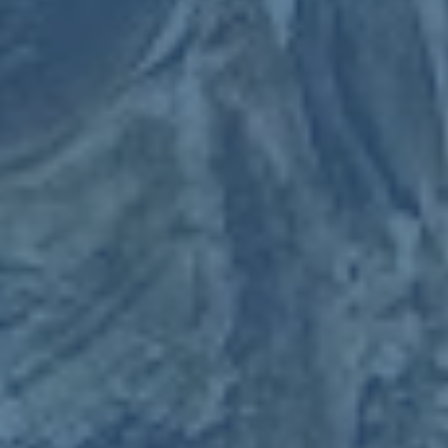
以选择跟进出现在禁区前沿 而他自己则根据防
守人数选择是内切射门还是分球到另一侧 从结
果看 这类进攻不一定每次都转化为进球 但往往
是扭转势头的关键节点 因为对手必须开始顾忌
这条右路的纵深 一旦回撤人数增加 他们在前场
的压迫就会自然减弱