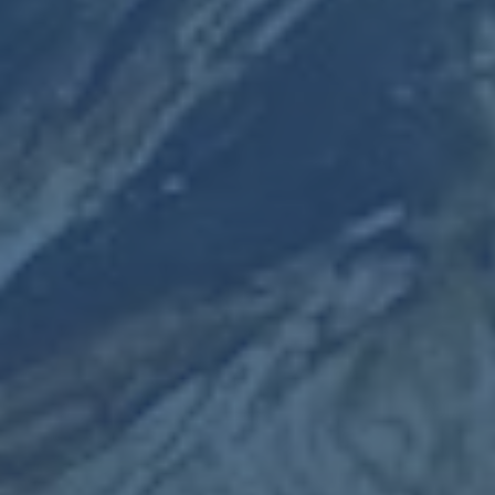
备注信息
*
提交