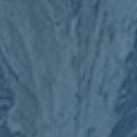
只在两三步跑动之间决定 巴尔韦德的成长轨迹
让他从青训时代的多位置尝试中 获得了对不同
区域节奏的敏感度 当他站在禁区附近时 他对
“下一拍”的预判 经常比后插上的防守球员快半
秒 这种时间差 就是他能够频繁完成威胁动作的
根基
当一支球队拥有像巴尔韦德这样可以自由在中
场和边锋位置切换的球员时 主教练在排兵布阵
上的自由度会大幅提升 一方面 他可以选择更多
技术型中场放在中路 因为右侧的跑动和覆盖已
经被巴尔韦德打包承担 另一方面 右边后卫可以
根据对手情况选择更保守或更激进的站位 当边
后卫压上时 巴尔韦德可以稍微内收 成为第三中
场 当边后卫相对收缩时 他则可以外拉 成为真
正意义上的边锋 这种动态调整 让球队在同一场
比赛中 可以呈现出多种不同形态 而不必依靠频
繁换人