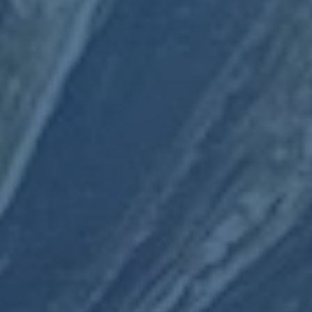
需求表单
姓名
*
邮箱地址
*
性别
*