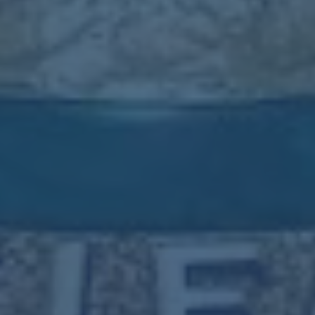
栏目导航
关于我们
服务优势
团队展示
新闻资讯
联系我们
热门新闻