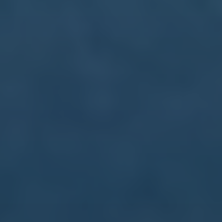
壹号娱乐网页版为用户提供了简单易用的登录方式，玩家可
以通过壹号娱乐官方网站方便地进入平台，享受多样化...
友情链接
友情链接