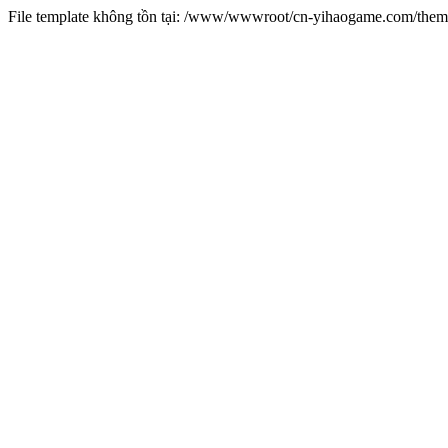
File template không tồn tại: /www/wwwroot/cn-yihaogame.com/th