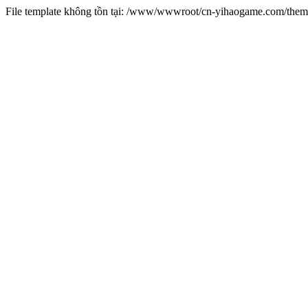
File template không tồn tại: /www/wwwroot/cn-yihaogame.com/th