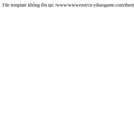
File template không tồn tại: /www/wwwroot/cn-yihaogame.com/th