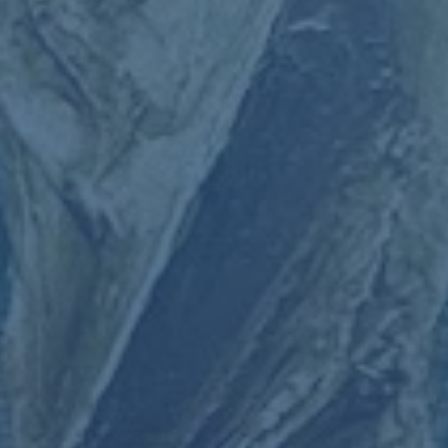
赛中进行对比测试：选取同一场比赛的全场胜平负、亚
台数据，如果某平台在多数比赛里呈现出更高的回报
。需要强调的是，高赔率并不等同于高风险，关键在
家“锁死”在对平台有利的条件中。
的关键
与淘汰赛阶段都会带来更多场次与更多变量。一家合格
当在赛前盘与滚球盘上给出足够丰富的选择，包括但不
角球、黄牌、个别球员进球、射门次数、半场特殊事
点战提供组合串关、比分多选、进球时间段等创新盘
到更贴近自身判断的投注路线。尤其在世界杯这样的
后迅速改变局势，拥有实时盘口调整与低延迟滚球的
说，玩法越立体，越能支撑不同风格玩家的策略实
要指标。