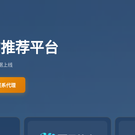
game.com
网站首页
关于我们
服务优势
团队
新闻资讯
网站首页
新闻资讯