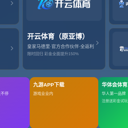
平台
刻，而即将到来的2026世界杯规模更大、赛制更
更加激烈。面对琳琅满目的2026世界杯投注网站，
率合理、玩法丰富的最佳推荐平台，成为不少玩家在
或者听朋友推荐就够了，但当涉及到资金安全、出入
着隐形风险。本篇文章将围绕“2026世界杯投注网