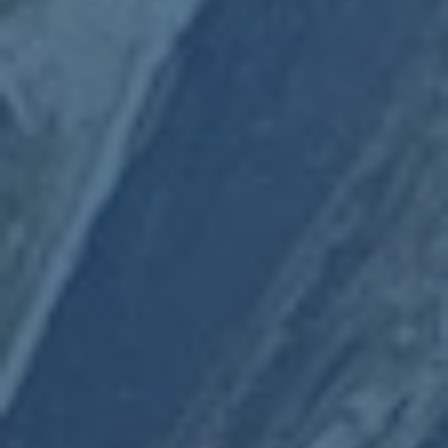
在成形。这种生态既是对传统观赛习惯的延伸,
也是数字时代体育文化演进的缩影。
【官方指定平台】官方顶级竞技大厅，获取最
新盘口赔率与极速在线体验，大额无忧提款，
请认准正版授权。
需求表单
姓名
*
邮箱地址
*