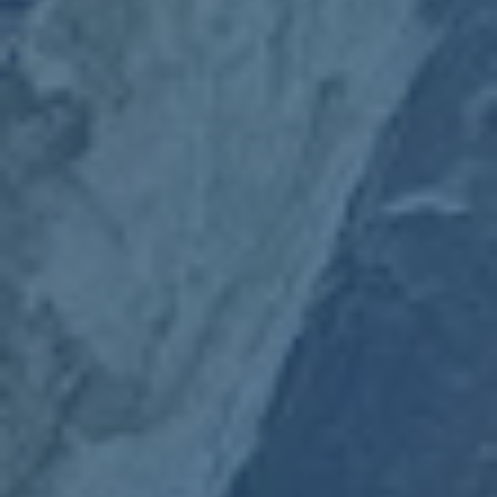
当“2026世界杯滚球苹果热门”在各类讨论中频
频出现时,我们看到的不只是一时的流行,而是一
种新观赛文化的形成。苹果平台的稳定体验与
丰富应用,为世界杯期间的滚动玩法提供了技术
基础;而世界杯本身的全球影响力,则放大了这种
互动模式的传播范围。通过滚球玩法,球迷不再
只是分数的见证者,而成为数据的解读者、趋势
的观察者。在这种转变中,理性参与与安全意识
是必要的底线,技术创新与内容升级则是推动
者。当越来越多用户在2026世界杯期间选择在
苹果设备上体验滚球与数据互动时,一套围绕
“赛事、数据、应用、用户行为”的新生态也正