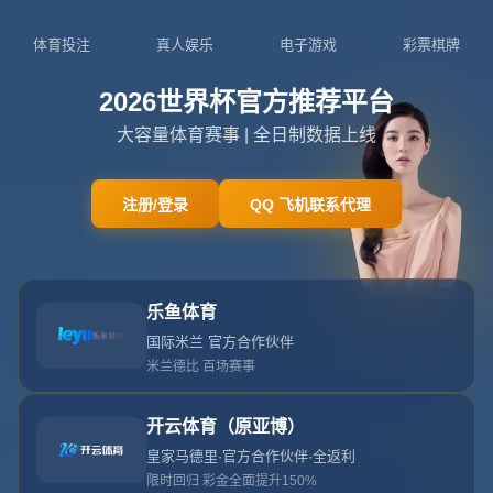
新闻资讯
网站首页
新闻资讯