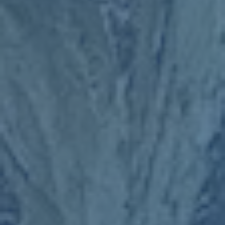
景。滚球玩法在其中扮演的是一种节奏驱动的
引擎,既使内容更具参与感,也推动应用不断迭代
交互逻辑。
总结性思考 从热门关键词到新观赛文化