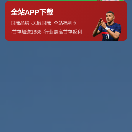
2026年世界杯的举办,不仅意味着赛制与参赛
队伍数量的变化,也意味着观赛环境将全面移动
化、智能化。过去,球迷围坐电视机前激情呐喊;
而如今,更多人依靠手中的智能设备完成赛前资
讯查阅、赛中数据跟踪、赛后战术分析。苹果
设备凭借系统稳定、交互流畅、生态完整等优
势,成为不少球迷的首选终端。在这一背景下,围
绕世界杯的滚球玩法与苹果平台上的应用体验,
自然成为热点话题。“2026世界杯滚球苹果热
门”不再只是简单的关键词拼接,而是关乎内容
服务、数据分析、互动体验与安全规范的综合
命题。
滚球玩法的魅力 实时节奏下的沉浸体验
要理解“滚球”为何在世界杯期间备受关注,首先