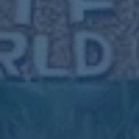
新闻资讯
联系我们
热门新闻
西甲-皇马1-0皇社14分领跑 居
勒尔首次先发即破门
名宿-曼城不会卖阿尔
瓦雷斯给皇马 他们是
对手
皇马有意16岁小将马斯坦托诺
解约金4500万欧
世界杯竞猜网页版热门