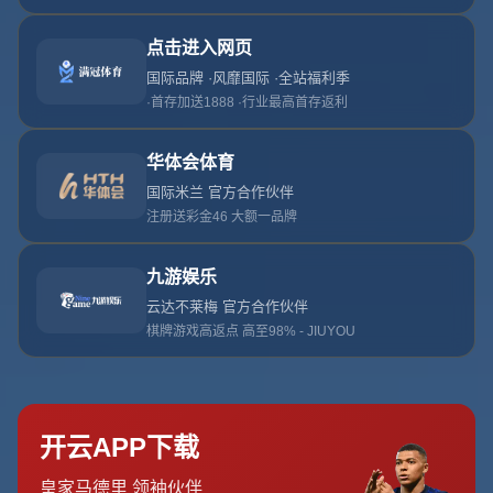
2026世界杯买球注册最新平台推
荐
2026-06-21T04:00:20+08:00
admin
2026世界杯买球注册最新平台推荐深度解析
随着2026年世界杯脚步临近 各大体育平台已
经悄然进入预热阶段 对不少球迷来说 除了等待
揭幕战 更关心的是如何在合法合规和安全前提
下完成世界杯买球注册 找到一个靠谱的平台 既
能保证资金与信息安全 又能享受流畅的投注体
验和丰富的赛事玩法 因此 2026世界杯买球注