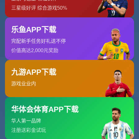
册最新平台推荐 就不仅是一份简单的清单 更像
是帮助新老玩家避坑和筛选优质平台的实用指
南
理解2026世界杯买球注册的核心诉求
围绕2026世界杯买球注册最新平台推荐这一主
题 实际上有三个核心问题必须先搞清楚 一是平
台是否安全可靠 二是玩法是否足够丰富 且赔率
透明 三是注册与资金进出是否便捷顺畅 只有在
这三个前提成立的情况下 任何所谓的推荐才具
备参考价值 因此在挑选平台前 我们更应该建立
一套基本判断标准 而不是只看广告宣传或所谓
的内幕消息
从安全角度看 持牌资质与风控机制 是判断
2026世界杯买球平台的第一道门槛 正规平台
通常会在官网底部清晰展示牌照信息 隐私条款
以及负责监管的机构名称 并且在注册流程中会