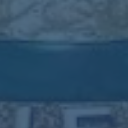
提交
栏目导航
关于我们
服务优势
团队展示