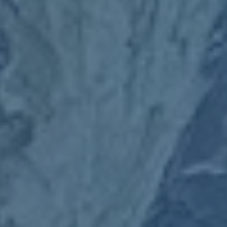
息
当你看到各类关于2026世界杯买球注册最新平
台推荐的文章或榜单时 建议不要只看排名和评
分 而是从以下几个维度进行交叉验证 首先 对
照平台是否具备清晰牌照 信息加密声明 隐私政
策 以及完善的风控提示 其次 通过搜索过往大
赛期的用户评价 论坛讨论和社群反馈 判断其在
高峰期的表现 再次 对比其世界杯专题页面的玩
法丰富度 数据深度和直播服务 是否能支持你习
惯的观看和投注方式
在完成上述筛选后 还可以采取一种更谨慎的策
略 即在两个到三个平台上分别完成注册和小额
充值 通过真实体验比较注册难易度 客服响应速
度以及赔率差异 在实际操作中 很多老玩家都采
用多平台组合的方式 将主要投注集中在安全性
和体验最佳的平台 将部分特殊玩法分散到其他