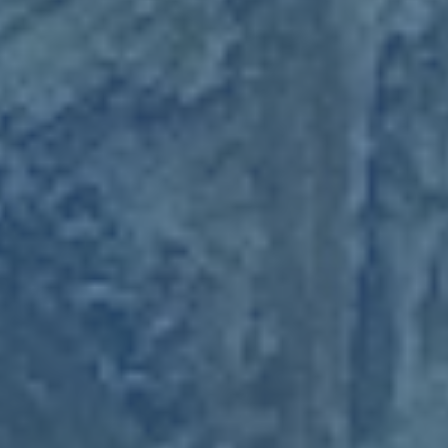
册后确实体验到相当诱人的赔率和大额返利 在
小组赛阶段连续几注命中 赢得可观收益 但到淘
汰赛准备大额提款时 平台开始以“风控审核”“系
统升级”等理由一再拖延 最终甚至直接冻结账
户 要求补交各类难以取得的证明材料 实际上就
是变相拒付
回顾这段经历 他总结了三个关键教训 第一 平
台缺乏明确牌照信息 官网信息模糊不清 但当时
没有在意 第二 客服仅通过即时通讯工具联系
无官方邮箱和工单系统 第三 充值极其方便 但
提款审核流程模糊没有时间承诺 如果将这三点
作为反向指标去看 便能帮助我们在2026世界
杯买球注册最新平台推荐中排除掉一大批存在
潜在风险的站点
与之形成对比的是另一家老牌体育平台 在同一
届赛事中 虽然新手优惠并不夸张 但在赛期内保