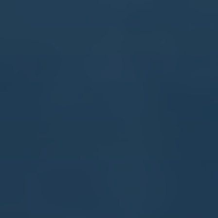
admin@cn-yihaogame.com
栏目导航
关于我们
服务优势
团队展示
新闻资讯
联系我们
壹号娱乐(中国)官方网站-YI HAO YU LE
All Rights by
壹号娱
乐