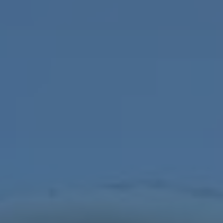
在所有2026世界杯买球注册最新平台推荐维度
中 资金进出体验常常被忽视 但它恰恰是最直观
的“真伪测谎仪” 正常情况下 正规平台会支持多
种主流支付方式 并对不同渠道的到账时间 手续
费范围进行透明说明 同时会在用户中心提供完
整的资金流水记录 便于核对 每一笔充值和提款
都可追溯
以某家近年来口碑较好的体育平台为例 在世界