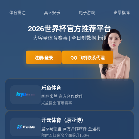
新闻资讯
网站首页
新闻资讯