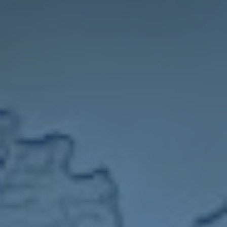
从数据角度看 世界杯在线预测常见的误区是只
关注比分和胜负 而忽略了支撑结果的过程指标
想要提高预测质量 可以尝试重点关注三类指标
进攻效率 防守稳定性 赛程与体能消耗 进攻端