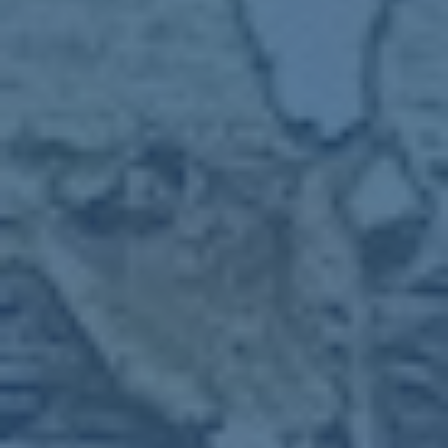
不要只看进球数量 更要参考射门次数 射正率
预期进球xG 是否过度依赖某个核心球员 比如
有的球队小组赛火力凶猛 但数据却显示大量进
球集中于定位球 一旦进入淘汰赛 遇到防守更有
纪律的对手 这种方式很可能被限制 防守端 则
可以观察对手在禁区内的射门次数 失误导致的
丢球比例 门将的扑救成功率等 赛程与体能方面
比如有球队前两轮就提前出线 第三轮小组赛可
能轮换主力 你看到的“0比2失利”未必真实反映
实力 在淘汰赛阶段 若对手刚经历120分钟苦战
甚至点球大战 那么其体能和心理承压程度都要
纳入你的预测逻辑
案例分析 从热门翻车中学会“逆向思考”
在历届世界杯中 热门球队被爆冷淘汰的故事屡
见不鲜 这些案例对于在线预测者而言 是极好的
反思素材 以某届世界杯小组赛一场经典冷门为
例 赛前大部分在线预测平台给出的热门方取胜