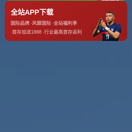
信息获取是第一步 不做“盲目跟风型”预测
要做好在线预测 先要解决信息来源问题 很多失
误并非判断能力太差 而是起步数据就有偏差 因
此在开始预测前 建议从三个维度搭建自己的信
息池 官方数据 专业平台 媒体与社交渠道 官方
层面可以关注世界杯官网 各国家队的新闻发布
会 信息更严谨但更新节奏相对稳健 专业平台则
可能提供进阶数据 如预期进球xG 控球区域 热
区分布等 更适合理性分析 另一方面 适度关注
主流媒体和知名解说的观点 可以帮助你理解球
队内部氛围 战术趋势以及教练风格 但需要注意
的是 不要把任何一个来源当作“唯一真理” 当所
有人都在吹捧某支热门队伍时 你更应该反问自
己 这些理由是否真的经得起推敲 是否被舆论情
绪放大了某些优点 忽略了隐藏风险
数据视角下的世界杯 在线预测的三大关键指标