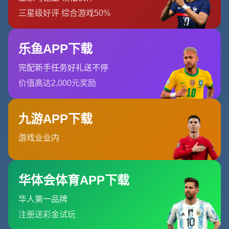
还要在情绪高涨的赛场氛围中学会保持冷静 这
就是本文想要构建的核心主题 通过一个尽可能
清晰而实用的框架 帮助你打造属于自己的世界
杯在线最佳预测指南
在线预测的本质 不只是“押对结果”
一提到在线预测 很多人第一反应是赢输结果 其
实从专业角度看 世界杯预测更像是对信息的综
合评估 你需要做的是基于有限不完美的数据 推
断出相对合理的概率 然后做出决策 这其中涉及
三个层面 基础信息 数据分析 决策管理 例如 同
样是一场小组赛 有人只看两队名气和世界排名
就下结论 而有经验的预测者会追问更多细节 当
前伤病情况 是否背靠背比赛 球队是否已经提前
出线 是否存在战略性轮换 甚至天气 场地类型
都会被纳入考虑范围 当你逐渐习惯用“概率思
维”来看待世界杯在线预测 你会发现 赢与输不
再是一时的运气 而是长期决策质量的一种体现