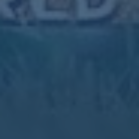
新闻资讯
联系我们
热门新闻
姆巴佩将加盟皇马？RMC-巴黎
对此事一无所知
2026美加墨世界杯加
拿大门票
世体-贝林厄
姆在更衣室人
气极高 有队长般的号召力
2026世界杯外围网页版最新网
址