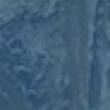
如果把世界杯在线预测看作一个流程 可以尝试
构建一个简洁的四步框架 赛前扫描 深度研判
风险评估 决策执行 赛前扫描阶段 用较短时间
浏览当日全部赛程 初步判断哪几场信息充分 值
得深入研究 哪些赛事对你而言噪音更多 深度研
判阶段 则聚焦少数几场 用上文提到的进攻 防
守 体能 伤停等维度做结构化分析 你可以简单
在笔记里写下 每支球队的三条优势和两条隐患
让思路从“感觉像会赢”变成“我知道它为什么可
能赢” 风险评估阶段 重点是意识到任何预测都
有不确定性 哪怕你认为某队优势明显 也要为意
外情况留下空间 例如 红牌 伤病 极端天气等 最
后在决策执行阶段 请尽量做到有计划 有上限
不感情用事 一旦做出选择 就记录理由 比赛结
束后对照结果复盘 这样能持续提升你对概率和
结果之间关系的理解 而不是简单归因于“运气
好坏”
如何利用在线工具 让预测更高效而非更复杂