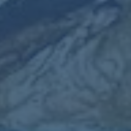
邮箱地址
*
性别
*
备注信息
*