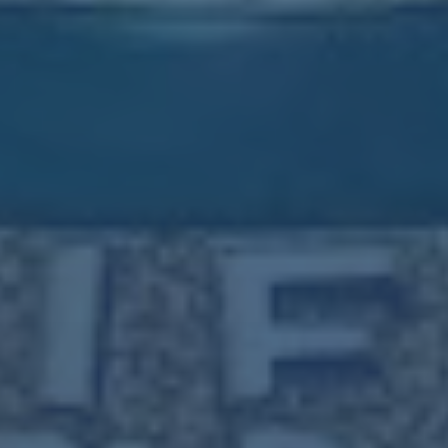
提交
栏目导航
关于我们
服务优势