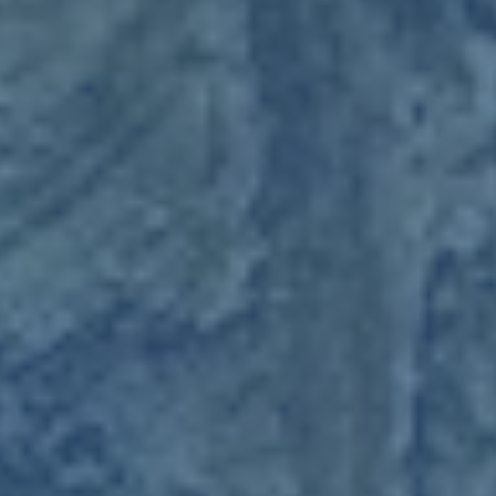
数据视角下的比赛结果趋势 对比往届的变化
从整体数据看 2026世界杯在结果层面呈现出
几点较为突出的趋势 场均进球有所上升 强弱悬
殊场次增多 但淘汰赛比分仍较胶着。扩军带来
的直接影响是小组赛出现更多实力差距明显的
对阵 由此产生了若干场4比0 5比1甚至更凌厉
的结果 这些比分在往届32队结构中相对较少。