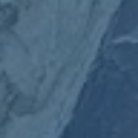
相比之下 冠军队伍的结果路径则展现出另一种
面貌 小组赛首战通常以2比0或3比1拿下 通过
早早获得净胜球优势为后续轮换和调试阵容赢
得空间 第二轮可能经历一场1比1的平局 暴露
出中场控制或边路防守的问题 第三轮则通过2
比0的稳定胜利锁定小组头名。淘汰赛阶段他