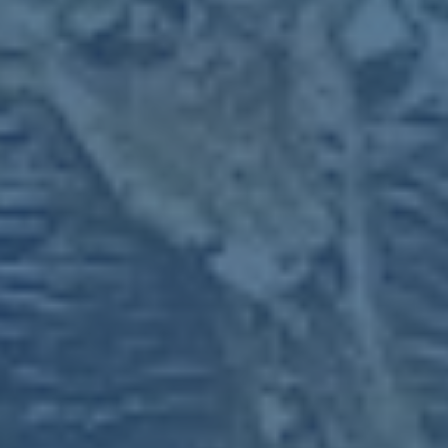
支队伍在前几场淘汰赛中大多凭借1球优势或
稳健防守过关 并没有出现完全碾压对手的大比
分胜利 这说明在本届世界杯的高强度对抗背景
下 即便是顶级豪门 想要取得超过3球以上的优
势也并非易事。
决赛的结果则为整届赛事定下了最后的注脚 一
场紧张却不乏精彩瞬间的比赛往往以小比分告
终 像1比0或者2比1都极具代表性。一方在上
半场通过边路突破与中路包抄完成首开纪录 另
一方则在下半场通过定位球扳平 比赛被拖入后
半段的心理消耗战。最终 冠军球队利用替补登
场的新鲜力量在终场前十分钟打入制胜球 将比
分定格在2比1 这一结果延续了近几届世界杯决
赛谨慎与务实并存的特点。从细节上看 决赛中
射门次数和控球率并不能完全解释结果 更关键
的是防守端的细小失位 门将的稳定发挥 以及教
练在70分钟后做出的针对性换人 这些因素共同