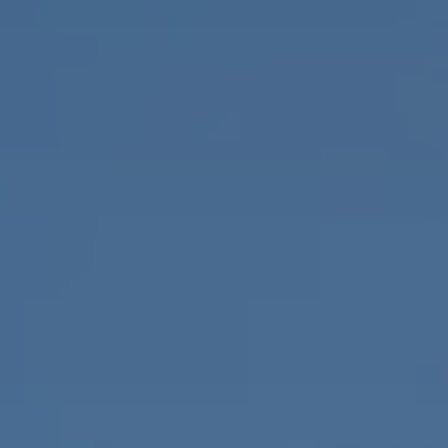
当赛事进入淘汰赛阶段，每一场比赛的结果都
直接关系到世界杯格局的重塑。在本届世界杯
中，16强与8强阶段出现了数量可观的“非典型
结果” 其中包括点球大战频率上升 传统强队遭
遇拖入加时的困局 以及黑马通过稳守反击继续
前进的案例。某支来自中北美地区的球队，就
在16强中依靠顽强防守和一次快速反击的进
球，以1比0淘汰一支欧洲传统强队，这场比赛
的结果在赛后被广泛讨论 被视作扩军制度给东
道主所在大洲球队带来的某种“场地与心理优
势”的具体体现。与此也有几支顶级强队在经历
小组赛的短暂低迷后于淘汰赛完成强势回归 通
过连续的2比0 3比1等稳定胜利重新获得冠军
热门身份。