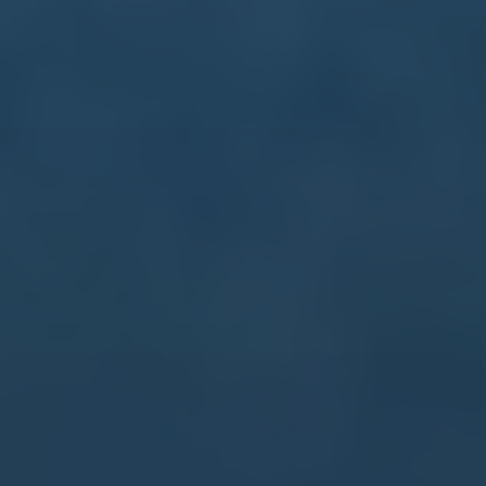
友情链接
友情链接
联系我们
河南省洛阳市孟津县城关镇
0832-5900196
admin@cn-yihaogame.com