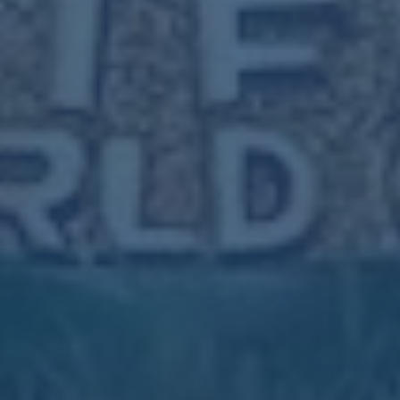
团队展示
新闻资讯
联系我们
热门新闻
世界杯比分安卓官方
官方-贝林厄姆当选全
场最佳 1次助攻+3次
关键传球
2026美加墨世界杯强
队排名地址
“体验前所未
有：世界杯滚