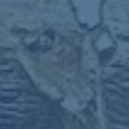
能在心理层面影响队友的能力 是很多同年龄段
球员尚未具备的 他在场上所构建的 不仅是战术
链条 也是一种看得见的可信赖感
技术与气质并存 金童奖的价值延伸
金童奖从来不是一个只看数据的荣誉 它更看重
球员的综合素质 包括技术特点 战术理解 以及
场上气质 贝林厄姆的技术风格有一个明显特征
他在对抗和细腻处理球之间完成了平衡 很多同
类型的B2B中场要么偏向力量与冲击 要么偏向
脚下和视野 很难做到两者兼顾 而他不仅具备充
足的身体硬度 还能在狭小空间下用
一脚向前的
处理
打破局面 在整体战术体系中 他既能承担无
球跑动与覆盖 也能在有球时扮演“节拍器”的角
色