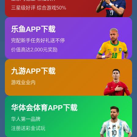
表现最突出的年轻球员设立 但在贝林厄姆身上
人们看到的已经远远超出了潜力这个维度 他所
展现出的成熟 强度与对比赛的掌控力 更像是一
名进入巅峰期的核心球员 这也正是“实至名归”
四个字在本次评选中的真正内涵
从天赋苗子到球队核心 金童的成长轨迹