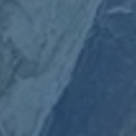
的象征意义 但不同的是 有的人通过这项荣誉完
成自我验证 有的人则在荣誉之后才真正开始兑
现天赋 在贝林厄姆身上 金童奖更像是一种阶段
性肯定 而非起点号角 他已经用多个赛季的表现
证明自己不仅能迅速适应不同联赛的节奏 还能
在压力越大的舞台上踢得越自如 对评委而言 这
种上升路径足够清晰 也足够可靠
97%的投票率 不只是当下的掌声 更是一种带
有预判色彩的押注 他们在将这一代金童奖的含
金量 与贝林厄姆未来可能带来的高度紧密绑定
对于球迷而言 这个结果消解了争议 留下的是一
种期待感 人们开始用“未来十年核心”“中场时代
新标杆”这样的词汇来形容他 而当某位球员获
得的评价从“有潜力”转向“将成为标准”时 金童
奖就已经完成了超越奖项本身的意义
可以说 在“实至名归 贝林厄姆领取年度金童奖
获得97%投票”这则消息背后 不只是一个年轻