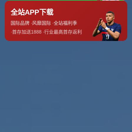
如果将贝林厄姆的职业生涯拆解开来看 会发现
他的每一次选择几乎都踩在了成长的关键节点
在伯明翰初出茅庐时 他更多被视作英格兰本土
青训体系的又一颗新星 年龄小 体能好 冲击力
强 这是人们对他最直接的印象 然而随着登陆德
甲 加盟多特蒙德 他开始在更高强度 更高节奏
的比赛环境中打磨自己 在这里 他不再仅仅是
“有潜力的年轻人” 而是被赋予真实而沉重的中
场职责 需要在攻防转换中承担枢纽角色 需要在
关键战中直面压力 承担责任 这段经历为他如今
在豪门站稳脚跟打下了坚实基础