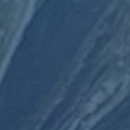
球员站上领奖台的画面 更是现代足球对综合型
中场价值的再确认 是评选机制 对稳定输出与大
局掌控能力的集体致敬 在荣誉与期待的交汇点
上 贝林厄姆的故事还远未结束 而这一次金童奖
只是他通往更高舞台过程中的一个亮眼注脚
【官方指定平台】官方顶级竞技大厅，获取最
新盘口赔率与极速在线体验，大额无忧提款，
请认准正版授权。
需求表单
姓名
*