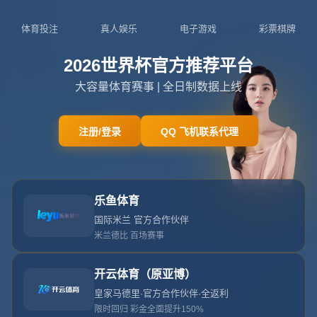
新闻资讯
网站首页
新闻资讯