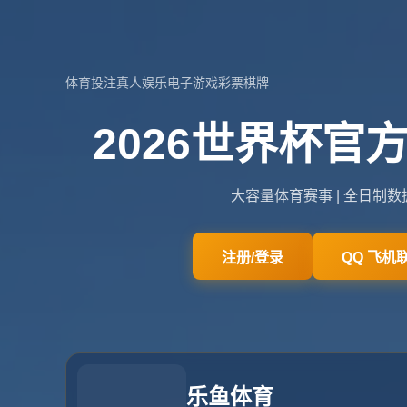
河南省洛阳市孟津县城关镇
admin@cn-yihao