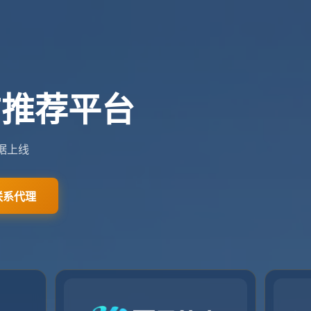
game.com
网站首页
关于我们
服务优势
团队
新闻资讯
网站首页
新闻资讯