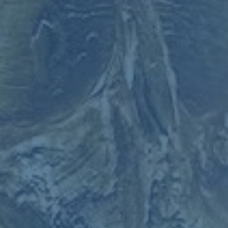
忽视南美就不完整 阿根廷和巴西仍是传统意义上的“底
证明只要整体结构和精神氛围搭建得好 即便明星光环
 梅西是否参赛还是未知数 即便他淡出国家队 阿根廷
的赢球文化依旧是资产 他们会从“梅西时代的情绪红
如果处理得当 阿根廷依然有能力在淘汰赛中击败任何