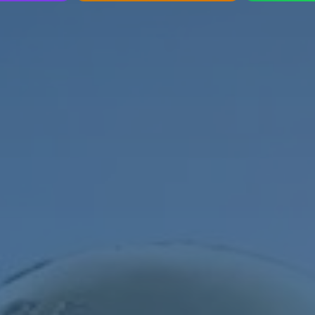
洲几支超级豪门 法国 英格兰 葡萄牙 西班牙以及正
称模板级热门 一方面 他们在23岁到28岁这个黄金年
卡马文加 乌帕梅卡诺等人到2026年将步入状态巅峰
优势已经在最近几届大赛中体现得淋漓尽致 只要主帅
别人不愿碰到的队伍
违的技术流气质 中场组织和边路创造力远胜以往 近
差一步之遥 但这种“带有遗憾的稳定”本身就是一种含
登 萨卡等人会进入完全成熟期 若英格兰能在临场调整
前列的常客
从2016年欧洲杯至今一直保持在世界一流行列 目
转型 若若塔 莱昂等攻击手在俱乐部持续成长 葡萄牙
控球与效率的平衡 2026年若能解决锋线终结能力
同样是冠军候选之一 至于德国 虽然经历了几届大赛
”很难长期缺席冠军讨论 如果他们在本土欧洲杯之后完
豪门”身份回归热门名单