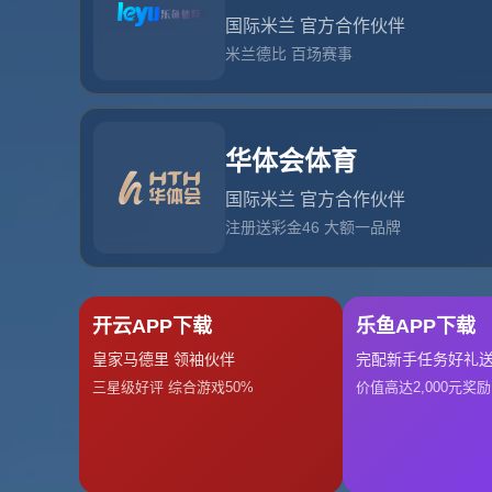
2026世界杯热门球队怎么看
2026-05-26T04:00:19+08:00
admin
2026世界杯热门球队怎么看 深度解析未来
当人们开始讨论2026世界杯热门球队怎么看
是在试图读懂未来四年世界足球的走向 这届世
制变化巨大 不确定性空前增加 传统豪门的统
关于热门球队的讨论变得格外有意思也更具挑
谁在战术理念 球员储备 心理建设和长期规