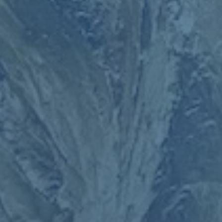
谁来接过真正的领军旗帜 是维尼修斯 罗德里戈 还是
责任问题 巴西在过去几届世界杯屡屡倒在关键战 让
来看 巴西依旧拥有世界最顶级的边锋群体和不断涌现
和更务实的主帅思路 2026的巴西仍会是博彩公司
略一个传统变量 东道主 历史上 多数东道主都有超出实
承办 其中最值得关注的是美国队 从球员年龄结构 职业
的潜在强势股 他们拥有越来越多在欧洲主流联赛打拼
分析传统 更重要的是 主场能带来心理和判罚等细微
赛甚至首轮淘汰赛拥有较高的晋级安全垫 这将极大有
签避开传统豪门 上演一次“克罗地亚式的黑马之旅”
虽然他们在世界杯中长期徘徊在十六强门口 很难跨过
是隐形加分项 至于加拿大 虽然整体实力还不足以跻