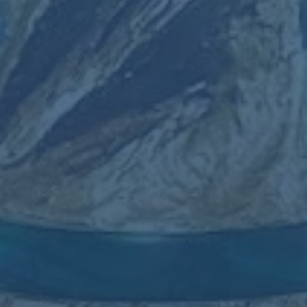
将明显改变热门球队的生存环境 赛程变长 对阵更多样
完整首发硬扛七场”的模式将变得危险 真正的热门球队
水准 换言之 阵容深度和板凳质量将前所未有地重要
 扩军反而放大了他们的优势 除非遭遇离谱的伤病潮