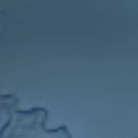
段的发挥往往会比较平淡，对大小球或让球盘
走势都会产生微妙影响。
四 利用作息差异设计“分时段”资金管理模型
投注并不是单纯的胜负判断，更重要的是资金
管理，尤其在2026世界杯这种赛程密集、时间
跨度长的赛事中，若不把中国时间与个人作息
纳入资金规划，很容易在几天内消耗过度。可
以尝试构建一个分时段模型 将所有有兴趣关注
的比赛按中国时间分为三类 可实时观看、可部
分关注、有结果后再复盘。对第一类比赛，可
以适度提高注额上限，但仍需设定每日或每轮
的总投入上限；对第二类，只做赛前方向性判
断，资金占比适中；对第三类，仅用作数据和
战术研究的样本，不强行投注。这种将时间与
资金绑定的方式，有助于避免在不利时间段盲
目追单。例如，一位上班族球迷A在2022年的
经验是因为凌晨连输两场，情绪激动，在下一