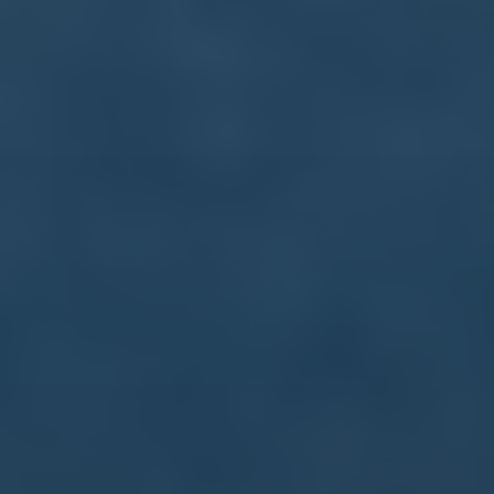
壹号娱乐网页版为用户提供了简单易用的登录方式，玩家可
以通过壹号娱乐官方网站方便地进入平台，享受多样化...
友情链接
友情链接