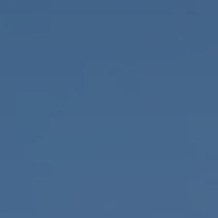
策略选择
从实战角度看，能否实时看球，决定了你更适
合采用哪类玩法。若你能在中国时间早晨或上
午完整观看，滚动盘和大小球会更有操作空
间，例如上半场节奏明显偏慢、两队都谨慎，
你可以在中场休息时结合实时数据做调整；相
反，如果你只能赛前简单浏览数据，甚至完全
依赖赛后统计，那就不适合频繁参与实时盘
口，而应聚焦于赛前的方向性投注，比如1X2
胜平负、让球盘和长期盘。这里有一个很实用
的原则——
时间匹配玩法
：你的作息能撑起怎
样的信息收集和临场判断，就选择与之匹配的
玩法，不要因为别人擅长滚球，你就勉强自己
熬夜跟风，那样既影响身体状态，也容易在疲
劳下做出情绪化决策，和理性投注的初衷背道
而驰。
三 结合中国时间的信息滞后特点构建赛前数据