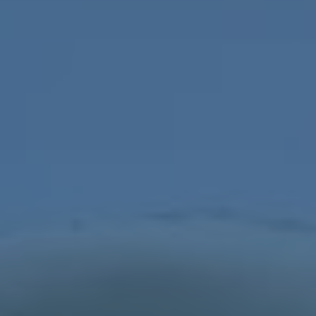
打法
考虑到很多球迷无法全程实时观看2026世界杯
全部场次，在中国时间下，利用前一晚或当日
白天的空闲时间做赛前功课就显得尤为关键。
具体可从三个层面着手 重点关注球队在北美赛
区的适应程度，包括温度海拔旅途疲劳，这些
往往通过欧洲联赛数据难以直接反映，但在世
界杯前的热身赛与小组赛首轮表现中会逐步显
现。善用公开数据平台的进阶指标例如xG预期
进球、射门转化率、场均高位逼抢次数等，避
免只看比分和射门总数这种表面数字，以免被
“赢球不等于踢得好”的假象误导。将比赛所处
的中国时间段也作为一个参考变量，比如早晨
开球时，很多球迷精神尚未完全集中，现场氛
围与夜场存在差异，一些强队在非传统黄金时