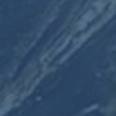
小窍门，你就能在这届跨时区的全球盛宴中，
以更从容、更理性的方式享受足球和数据带来
的双重乐趣。
需求表单
姓名
*
邮箱地址
*