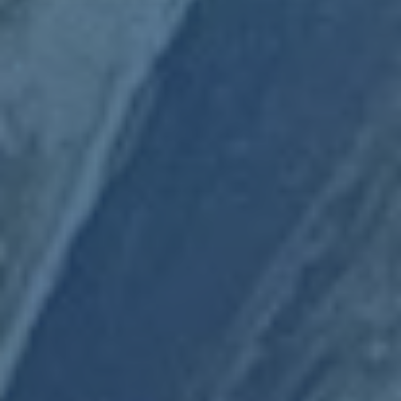
性。
九 2026世界杯投注技巧中国时间下的三项底
线原则
综合以上思路，围绕2026世界杯中国时间来设
计投注策略时，值得牢牢记住三条底线 一是不
为时间迁就玩法时间决定你能否实时判断，而
不应倒过来为了某种玩法去牺牲健康和日常生
活；二是不为节奏牺牲理性清晨起床时看到的
浮动盈利或亏损，容易放大情绪波动，一切决
策应尽量安排在你最清醒的时段；三是不为热
度放弃计划世界杯期间社交平台和群聊会在任
何中国时间点不断推送“稳单”，但你必须记
住，真正的优势来自自己事先设定好的时间规
划、资金管理和信息节奏，而不是即时跟风。
在此基础上，把“2026世界杯投注技巧中国时
间”当成一个整体策略命题来思考，而非零散的