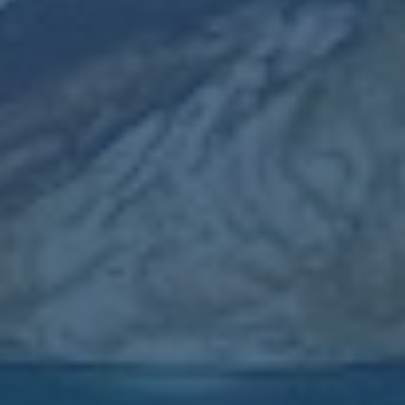
性别
*
备注信息
*
提交