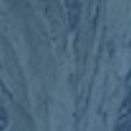
2026世界杯期间，球队训练、伤停更新和主教
练发布会多在当地白天进行，折算到中国时间
往往是夜间至清晨，这意味着很多关键情报会
在你睡觉时被发布。当你早晨看到各类“内幕消
息”时，其实已经滞后了几个小时，而盘口与赔
率早已对此做出反应。如果你习惯一看到“主力
前锋伤缺”“临时变阵”就匆忙跟进，很容易买在
信息反应的末端。更稳健的方法，是将自己定
位为“慢半拍的冷静决策者”而非“第一手爆料追
随者”。具体做法是 对于重大情报，先观察1至
2小时内盘口是否出现异常波动，如果市场反
应过度，可以考虑反向思考，例如主队核心缺
阵却带来赔率大幅上升，但实战体系对个人依
赖并不强，这类比赛反而可能存在价值空间。
如此一来，你利用的就不再是绝对时间优势，