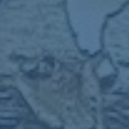
场看都没看就加注“堵心”，结果连续亏损。若
在2026年他提前设定规则——清晨前只允许固
定总额度，则类似情绪操作就会被制度自动拦
截。
五 围绕中国时间做心理节奏管理避免“醒着就
想下单”的陷阱