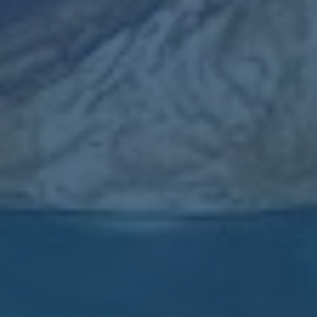
提交
栏目导航
关于我们
服务优势