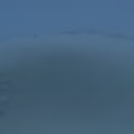
拉開馬略卡的防線 反觀馬略卡，更多時候採用
中低位防守，後場站位緊密，以保護禁區為前
提，等待對手在高位壓上時露出空檔 這種策略
看似保守，實則是對實力差距的理性面對 當球
隊無法在技術上對抗豪門時，便必須在空間管
理與節奏控制上做足文章
例如在某些經典對決裡，馬略卡教練會刻意要
求邊後衛不輕易前插，而是把重心放在限制皇
馬邊鋒內切或底線傳中 同時，中場球員在拿球
時不追求華麗，而是將第一選擇設為安全向前
傳 目的在於 一旦皇馬的前場壓上過深，馬略卡
便可以利用一腳直塞發動反擊，讓速度型前鋒
衝刺到對方中後衛身後的空間 這種犀利但次數
有限的反擊，往往比長時間的對攻更具威脅 因
為它建立在對豪門習慣壓迫的逆向利用上
案例分析 馬略卡如何在逆風下尋找突破口