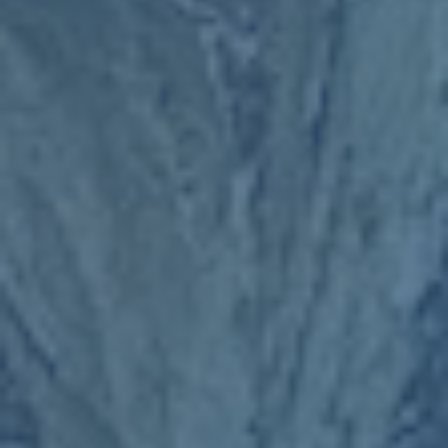
拿分，是衝擊聯賽冠軍的基礎 一場疏忽導致的
失利或平局，都可能在賽季末被放大成失冠關
鍵 而對馬略卡來說，面對豪門取得哪怕一場平
局，都可能在保級爭奪中起到決定性作用 因為
那是原本不被預期的額外積分，會直接影響競
爭對手的心理與排兵佈陣
更深一層來看，每次馬略卡主場迎戰皇馬，都
是小球會展示自身價值的窗口 球隊可以藉此吸
引關注，提升球迷粘性，甚至在轉會市場上增
加對年輕球員的吸引力 球員會想 我們雖然身在