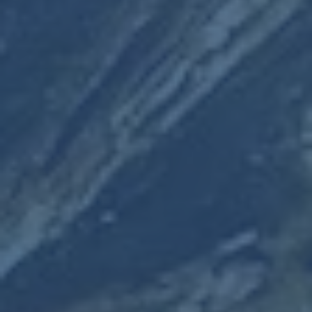
邮箱地址
*
性别
*
备注信息
*