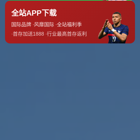
皇馬，都帶著一種天然戲劇感
主場氣候與球場氛圍 隱形的第十二人
當皇家馬德里踏上馬略卡島，那不只是一趟客
場之旅，更是一場對環境適應力的考驗 馬略卡
位於地中海，濕熱氣候、海風、溫度變化，都
可能在九十分鐘內逐漸放大 對於習慣在伯納烏
那種宏偉場館與相對穩定條件下作戰的豪門球
星來說，這種細微差異雖不上頭條，卻時常在
比賽節奏裡體現出來 例如在某些賽季，皇馬球
員在高溫午後開球時，節奏明顯放緩，邊路回
防略顯遲滯，這正是主隊可以利用的空檔
馬略卡球迷在主場的支持也常被視為隱形的第
十二人 他們深知球隊每一分都可能關乎保級，
因此對陣皇家馬德里這樣的強敵時，情緒特別
高昂 看台上揮舞的紅色旗幟、嘶吼與歌聲，往
往在皇馬出現一兩次傳球失誤後迅速放大信心