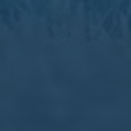
壹号娱乐网页版为用户提供了简单易用的登录方式，玩家可
以通过壹号娱乐官方网站方便地进入平台，享受多样化...