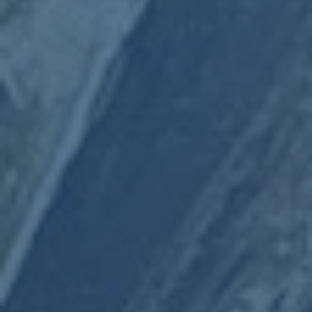
對決，而是一個關於如何在不對等條件下仍然
全力以赴的故事 每當馬略卡成功在主場阻擊皇
家馬德里，球迷看到的不只是比分，更是對努
力與堅守的認可 而當皇馬在困難環境中依然完
成逆轉，則展現出豪門在壓力下仍能保持冷靜
的品質 在這樣的反覆交鋒中，西甲聯賽關於競
爭、公平與尊嚴的內核，被一次次具象化在九
十分鐘裡 這也讓馬略卡 對 皇家馬德里超越了
一般賽事，成為值得細細咀嚼的長期敘事題材
需求表单
姓名
*