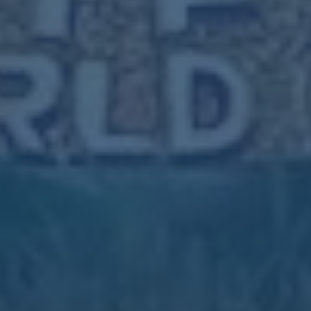
新闻资讯
联系我们
热门新闻
皇马告别贝尔-传奇!球队最成功
时期之一的见证者
全面解析世界杯下注
分析官方策略
实至名归!贝
林厄姆领取年
度金童奖 获
得97%投票