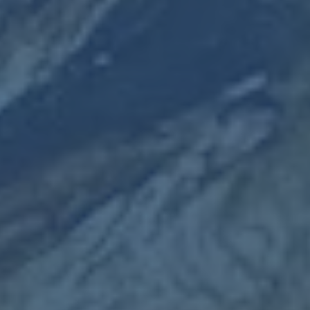
邮箱地址
*
性别
*
备注信息
*