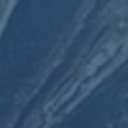
把真正重要的时间节点牢牢记在自己的日历
里。这样，当那一句熟悉的哨声准时响起时，
你会知道自己正处在一个被充分准备、精确规
划好的世界杯时间之中，而不是匆匆忙忙、不
断错过的遗憾。世界杯的意义，不仅在于谁最
终捧起金杯，更在于每一位球迷如何用自己的
方式，与这份赛程上的一个个开球时间产生连
接。
需求表单
姓名
*