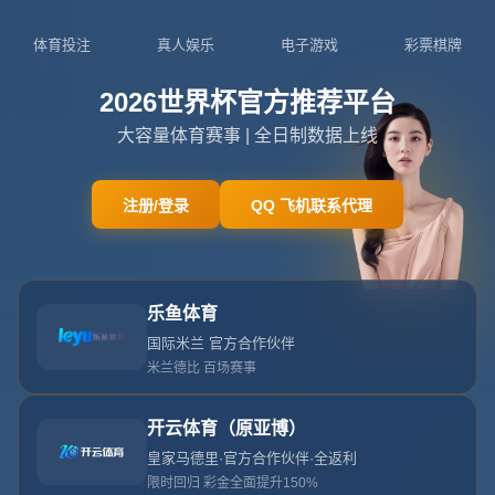
新闻资讯
网站首页
新闻资讯