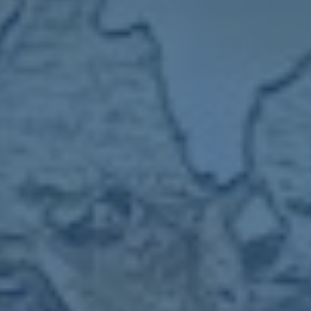
不得不面对清晨起床看球的现实。正是因为这
种差异，每一届世界杯前，球迷们都会重点关
注完整赛程表，反复核对自己所在城市的比赛
时间，甚至有人会把赛程转化成手机日历，一
场一场标上提醒。
如何快速看懂世界杯完整赛程几点开始
理解赛程表的关键在于分清三个层次：官方时
间、主办国当地时间以及你的本地时间。官方
发布的赛程一般以主办国当地时间为准，有时
也会附带世界标准时间。要想真正搞清楚“这场
比赛对我来说几点开始”，你需要做的是：看清
楚原始开球时间属于哪个时区，再换算到自己
的城市。
以某届世界杯为例，假设主办国当地时间晚上
21点开球，而你所在城市比主办国快1小时，
那么你实际的开球时间就是22点。如果你刚好