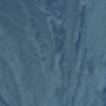
球迷习惯在世界杯前做一份个人版赛程时间
表，把所有重点比赛按日期和开球时间列好，
并标注“必看”“可看”“回放即可”三个等级。以他
所在时区为准，如果比赛在晚上20点至23点之
间，他会标为“必看”，因为这段时间刚好完成
晚饭和简单家务，非常适合放松；如果开球时
间在23点之后但不超过凌晨2点，则归入“可
看”，要视第二天的工作安排决定是否熬夜；而
所有凌晨2点之后的比赛，则一律归类为“回放
即可”，只在第二天早上起床后看集锦和关键片
段。
这个案例的价值在于，让“世界杯完整赛程几点
开始”不再是一串冷冰冰的数字，而是转化为一
种与生活节奏匹配的时间规划。通过这样的方
式，即使面对密集赛程和时差压力，这位球迷
仍然能保持工作和观赛之间的平衡，既不完全
错过世界杯的热度，也避免了因连续熬夜影响
健康和工作状态。很多资深球迷在实践中也形