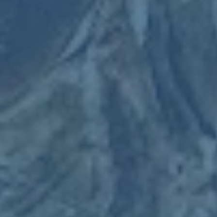
对于上班族和学生群体，一个实用的策略是：
先用高亮标出自己最关注的三五支球队，再查
看这几支球队在小组赛期间的具体开球时间。
你会发现，有些比赛刚好在你下班后或晚自习
之后，非常适合约上好友一起看球；而另一些
高关注度对决，可能被安排在你所在时区的凌
晨，这时候就需要提前考虑清楚：是选择熬夜
守候，还是第二天看集锦。把这些信息提前整
理出来，可以避免在赛程密集那几天临时手忙
脚乱。
淘汰赛阶段的开球时间更“精挑细选”
进入淘汰赛后，每一场比赛的重要性成倍提
升，国际足联通常会把这些比赛集中安排在全
球关注度最高的时间段。与小组赛不同，淘汰
赛不再需要照顾那么多场次的密度，反而有更
大的空间把开球时间调到更有利于转播的时