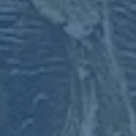
位于比主办国慢几小时的地区，就可能需要清
晨或深夜守在屏幕前。很多专业体育平台和资
讯网站现在会贴心提供“自动换算时间”的赛程
版本，用系统自动识别你的所在区域，直接显
示为本地开球时间，这对于不熟悉时区换算的
球迷来说非常方便。
小组赛阶段赛程和开球时间的典型特点
在小组赛阶段，比赛密度最大，几乎每天都有
多场对决。通常会安排在几个固定的时段，比
如当地下午场、傍晚场和夜场。以球迷视角来
看，小组赛是需要最认真研究“世界杯完整赛程
几点开始”的阶段，因为强队分散在各个小组，
很多精彩比赛可能集中在某几天。由于一天多
场比赛，开球时间往往会错开，比如第一场在
下午，第二场在傍晚，第三场在晚上，这样既
方便现场观众，也带来更高的全球收视率。