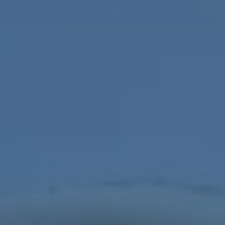
天比赛远远不够，弄清楚每场
几点开始
才是制
定观赛计划的基础。
为什么每届世界杯的开球时间差别这么大
如果回顾历届世界杯，就会发现“世界杯完整赛
程几点开始”这件事从来都不固定。原因很简
单：举办国的地理位置和时区不同，国际足联
和主办国需要在“现场观众体验”和“全球转播市
场”之间寻找平衡。例如在欧洲举办时，对欧洲
球迷很友好，多数比赛安排在当地下午或晚
上，开球时间大多在18点到21点之间，形成了
典型的“下班就看球”的收视习惯；但对于亚洲
球迷，可能就意味着半夜两三点开球，需要熬
夜。