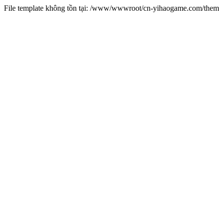
File template không tồn tại: /www/wwwroot/cn-yihaogame.com/th