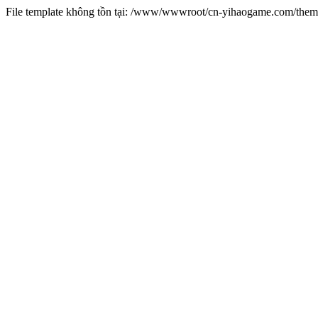
File template không tồn tại: /www/wwwroot/cn-yihaogame.com/th