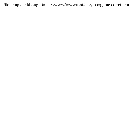
File template không tồn tại: /www/wwwroot/cn-yihaogame.com/th