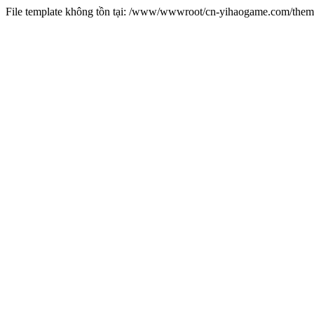
File template không tồn tại: /www/wwwroot/cn-yihaogame.com/th