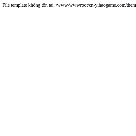
File template không tồn tại: /www/wwwroot/cn-yihaogame.com/th