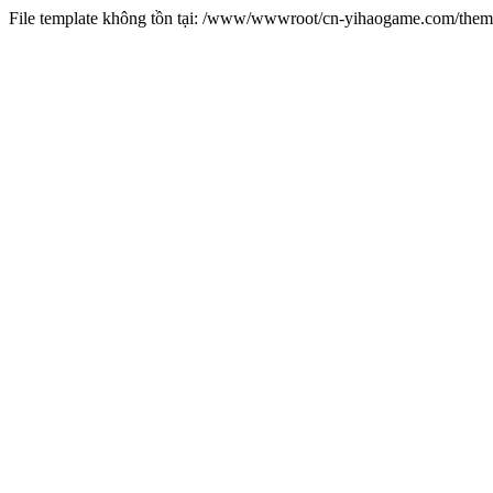
File template không tồn tại: /www/wwwroot/cn-yihaogame.com/th