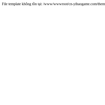
File template không tồn tại: /www/wwwroot/cn-yihaogame.com/th