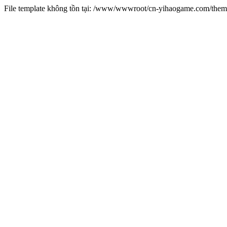
File template không tồn tại: /www/wwwroot/cn-yihaogame.com/th