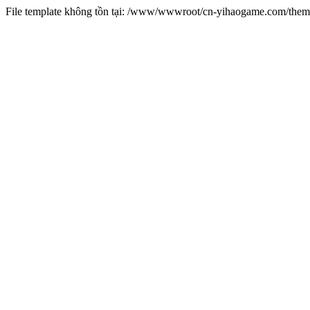
File template không tồn tại: /www/wwwroot/cn-yihaogame.com/th