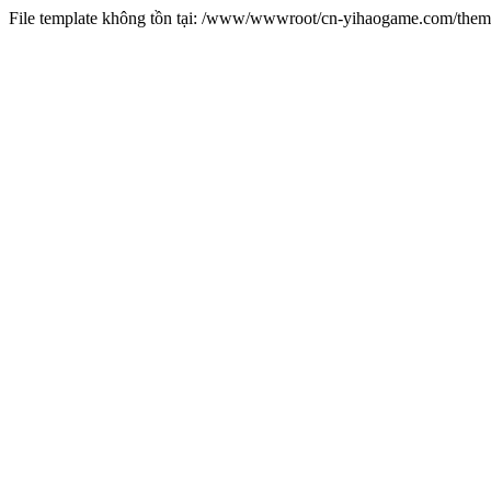
File template không tồn tại: /www/wwwroot/cn-yihaogame.com/th