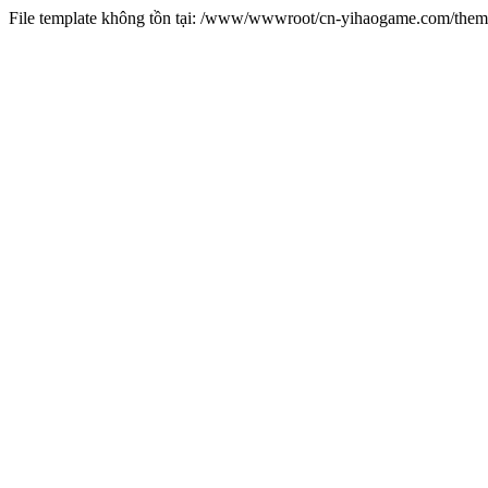
File template không tồn tại: /www/wwwroot/cn-yihaogame.com/th