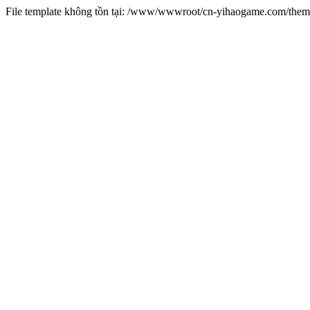
File template không tồn tại: /www/wwwroot/cn-yihaogame.com/th