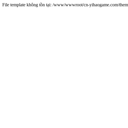
File template không tồn tại: /www/wwwroot/cn-yihaogame.com/th