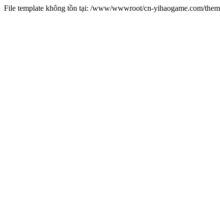
File template không tồn tại: /www/wwwroot/cn-yihaogame.com/th