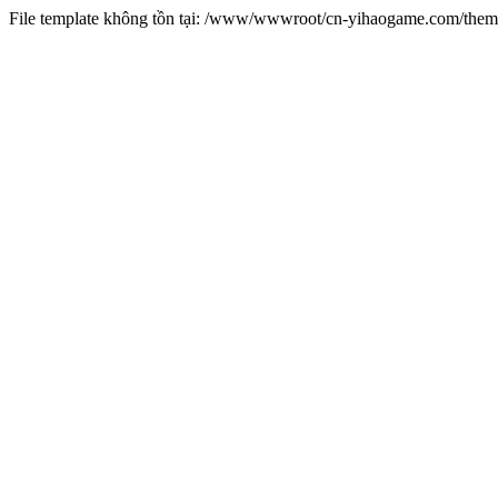
File template không tồn tại: /www/wwwroot/cn-yihaogame.com/th