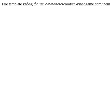
File template không tồn tại: /www/wwwroot/cn-yihaogame.com/th