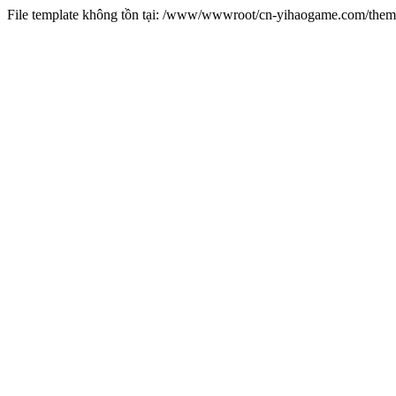
File template không tồn tại: /www/wwwroot/cn-yihaogame.com/th