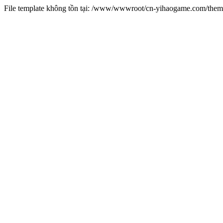
File template không tồn tại: /www/wwwroot/cn-yihaogame.com/th