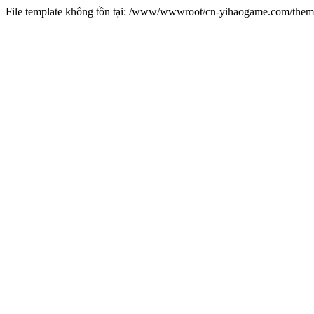
File template không tồn tại: /www/wwwroot/cn-yihaogame.com/th